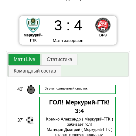
3
:
4
Меркурий-
ВРЗ
Матч завершен
ГТК
Матч Live
Статистика
Командный состав
40'
Звучит финальный свисток
ГОЛ! Меркурий-ГТК!
3
:
4
Кремко Александр
( Меркурий-ГТК )
37'
забивает гол!
Матицын Дмитрий
( Меркурий-ГТК )
отдает голевую передачу.