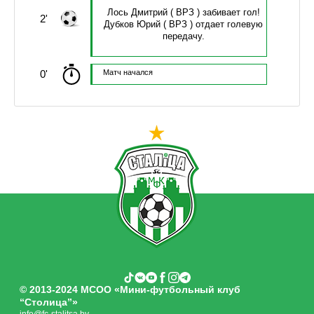
Лось Дмитрий
( ВРЗ )
забивает гол!
2'
Дубков Юрий
( ВРЗ )
отдает голевую
передачу.
0'
Матч начался
© 2013-2024 МСОО «Мини-футбольный клуб
“Столица”»
info@fc-stalitsa.by