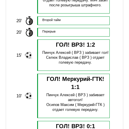
отдает голевую передачу.
Мяч забит
после розыгрыша штрафного.
20'
Второй тайм
20'
Перерыв
ГОЛ! ВРЗ!
1
:
2
Пинчук Алексей
( ВРЗ )
забивает гол!
15'
Селюк Владислав
( ВРЗ )
отдает
голевую передачу.
ГОЛ! Меркурий-ГТК!
1
:
1
Пинчук Алексей
( ВРЗ )
забивает
10'
автогол!
Осипов Максим
( Меркурий-ГТК )
отдает голевую передачу.
ГОЛ! ВРЗ!
0
:
1