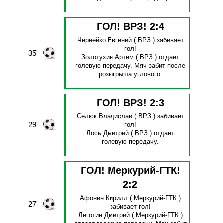
ГОЛ! ВРЗ!
2
:
4
Чернейко Евгений
( ВРЗ )
забивает
гол!
35'
Золотухин Артем
( ВРЗ )
отдает
голевую передачу.
Мяч забит после
розыгрыша углового.
ГОЛ! ВРЗ!
2
:
3
Селюк Владислав
( ВРЗ )
забивает
29'
гол!
Лось Дмитрий
( ВРЗ )
отдает
голевую передачу.
ГОЛ! Меркурий-ГТК!
2
:
2
Афонин Кирилл
( Меркурий-ГТК )
27'
забивает гол!
Леготин Дмитрий
( Меркурий-ГТК )