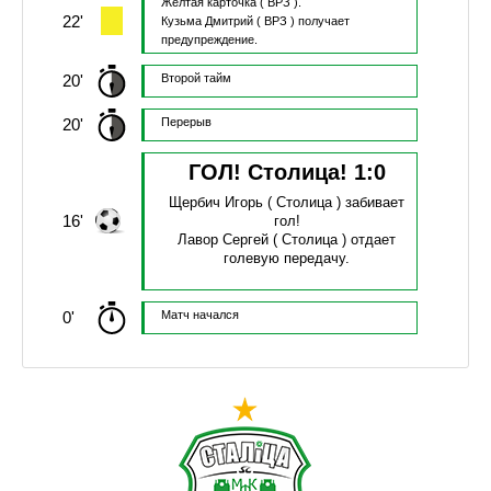
Желтая карточка
( ВРЗ ).
22'
Кузьма Дмитрий
( ВРЗ )
получает
предупреждение.
20'
Второй тайм
20'
Перерыв
ГОЛ! Столица!
1
:
0
Щербич Игорь
( Столица )
забивает
16'
гол!
Лавор Сергей
( Столица )
отдает
голевую передачу.
0'
Матч начался