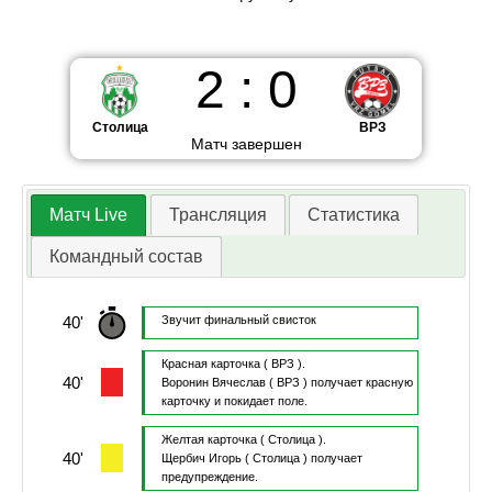
2
:
0
Столица
ВРЗ
Матч завершен
Матч Live
Трансляция
Статистика
Командный состав
40'
Звучит финальный свисток
Красная карточка
( ВРЗ ).
40'
Воронин Вячеслав
( ВРЗ )
получает красную
карточку и покидает поле.
Желтая карточка
( Столица ).
40'
Щербич Игорь
( Столица )
получает
предупреждение.