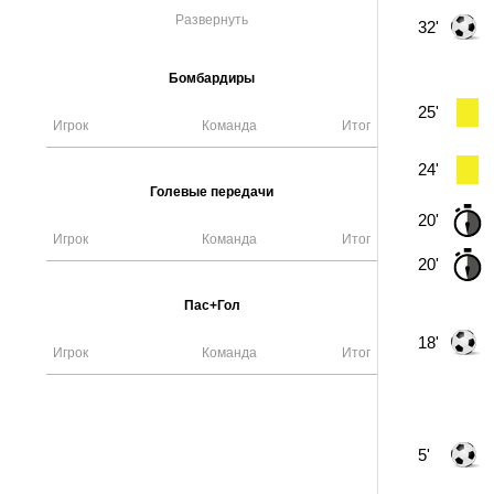
Развернуть
32'
Бомбардиры
25'
Игрок
Команда
Итог
24'
Голевые передачи
20'
Игрок
Команда
Итог
20'
Пас+Гол
18'
Игрок
Команда
Итог
5'