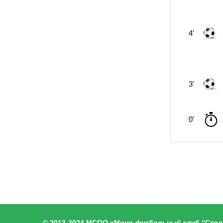
4'
3'
0'
© 2013-2024 МСОО «Мини-футбольный клуб “Стол