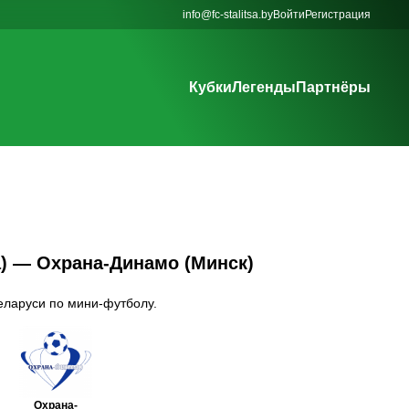
info@fc-stalitsa.by
Войти
Регистрация
Кубки
Легенды
Партнёры
а) — Охрана-Динамо (Минск)
еларуси по мини-футболу.
Охрана-