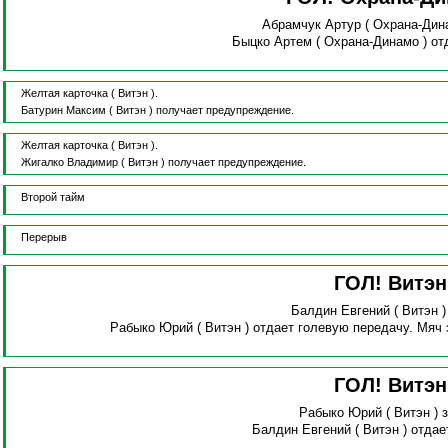
Абрамчук Артур
( Охрана-Дин
Быцко Артем
( Охрана-Динамо )
от
Желтая карточка
( Витэн ).
Батурин Максим
( Витэн )
получает предупреждение.
Желтая карточка
( Витэн ).
Жигалко Владимир
( Витэн )
получает предупреждение.
Второй тайм
Перерыв
ГОЛ! Витэ
Балдин Евгений
( Витэн 
Рабыко Юрий
( Витэн )
отдает голевую передачу.
Мяч 
ГОЛ! Витэ
Рабыко Юрий
( Витэн )
Балдин Евгений
( Витэн )
отдае