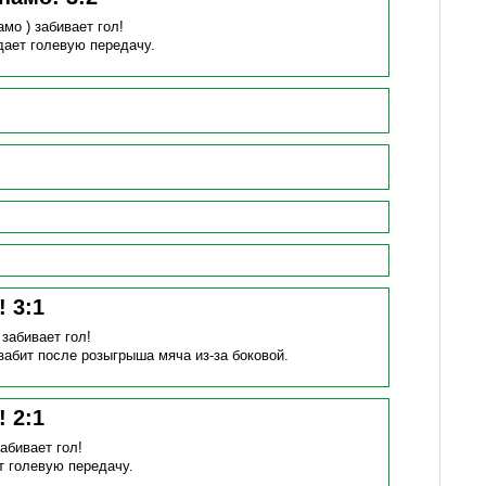
амо )
забивает гол!
дает голевую передачу.
н!
3
:
1
)
забивает гол!
забит после розыгрыша мяча из-за боковой.
н!
2
:
1
забивает гол!
т голевую передачу.