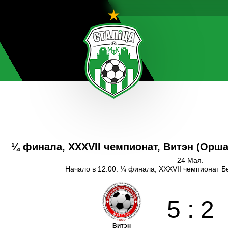
¼ финала, XXXVII чемпионат, Витэн (Орш
24 Мая.
Начало в 12:00. ¼ финала, XXXVII чемпионат Б
5
:
2
Витэн