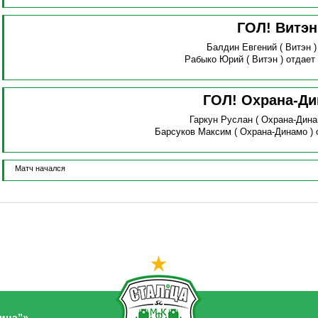
ГОЛ! Витэ
Балдин Евгений
( Витэн 
Рабыко Юрий
( Витэн )
отдает
ГОЛ! Охрана-Д
Гаркун Руслан
( Охрана-Дина
Барсуков Максим
( Охрана-Динамо )
Матч начался
ица”»