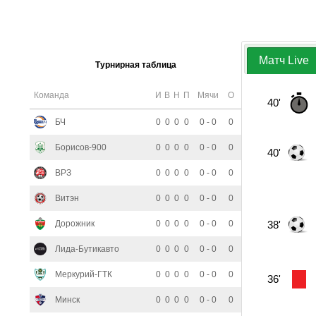
Матч Live
Турнирная таблица
Команда
И
В
Н
П
Мячи
О
40'
БЧ
0
0
0
0
0 - 0
0
Борисов-900
0
0
0
0
0 - 0
0
40'
ВРЗ
0
0
0
0
0 - 0
0
Витэн
0
0
0
0
0 - 0
0
Дорожник
0
0
0
0
0 - 0
0
38'
Лида-Бутикавто
0
0
0
0
0 - 0
0
Меркурий-ГТК
0
0
0
0
0 - 0
0
36'
Минск
0
0
0
0
0 - 0
0