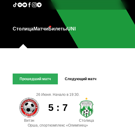
Столица
Матчи
Билеты
UNI
Прошедший матч
Следующий матч
26 Июня. Начало в 19:30.
5 : 7
Витэн
Столица
Орша, спорткомплекс «Олимпиец»