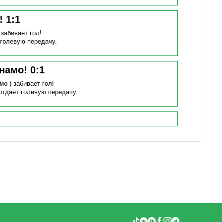
н!
1
:
1
)
забивает гол!
 голевую передачу.
инамо!
0
:
1
мо )
забивает гол!
отдает голевую передачу.