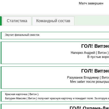
Матч завершен
Статистика
Командный состав
Звучит финальный свисток
ГОЛ! Витэ
Напорко Андрей
( Витэн 
В пустые воро
ГОЛ! Витэ
Разуванов Владимир
( Витэ
Мяч забит после розыгры
Красная карточка
( Витэн ).
Батурин Максим
( Витэн )
получает красную карточку и покидает поле.
За вторую 
ГОЛ! Охрана-Д