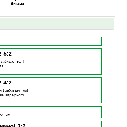
Динамо
н!
5
:
2
)
забивает гол!
та.
н!
4
:
2
н )
забивает гол!
ша штрафного.
желтую.
инамо!
3
:
2