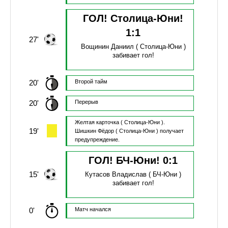
ГОЛ! Столица-Юни!
1
:
1
27'
Вощинин Даниил
( Столица-Юни )
забивает гол!
20'
Второй тайм
20'
Перерыв
Желтая карточка
( Столица-Юни ).
19'
Шишкин Фёдор
( Столица-Юни )
получает
предупреждение.
ГОЛ! БЧ-Юни!
0
:
1
15'
Кутасов Владислав
( БЧ-Юни )
забивает гол!
0'
Матч начался