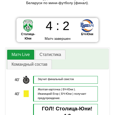
Беларуси по мини-футболу (финал).
4
:
2
Столица-
БЧ-Юни
Матч завершен
Юни
Матч Live
Статистика
Командный состав
40'
Звучит финальный свисток
Желтая карточка
( БЧ-Юни ).
40'
Иваницкий Егор
( БЧ-Юни )
получает
предупреждение.
ГОЛ! Столица-Юни!