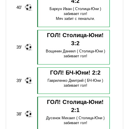
4
:
2
40'
Баркун Иван
( Столица-Юни )
забивает гол!
Мяч забит с пенальти.
ГОЛ! Столица-Юни!
3
:
2
39'
Вощинин Даниил
( Столица-Юни )
забивает гол!
ГОЛ! БЧ-Юни!
2
:
2
39'
Гавриленко Дмитрий
( БЧ-Юни )
забивает гол!
ГОЛ! Столица-Юни!
2
:
1
38'
Дусенок Михаил
( Столица-Юни )
забивает гол!