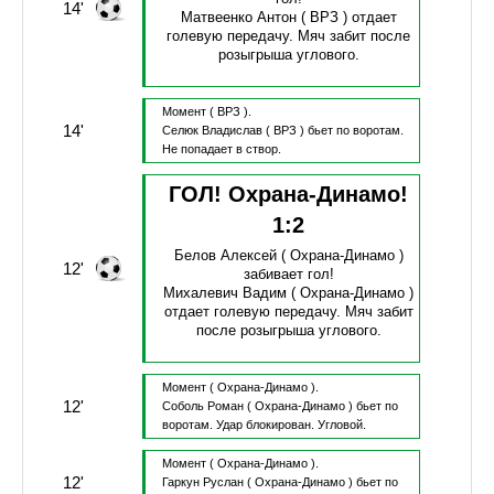
14'
Матвеенко Антон
( ВРЗ )
отдает
голевую передачу.
Мяч забит после
розыгрыша углового.
Момент
( ВРЗ ).
14'
Селюк Владислав
( ВРЗ )
бьет по воротам.
Не попадает в створ.
ГОЛ! Охрана-Динамо!
1
:
2
Белов Алексей
( Охрана-Динамо )
12'
забивает гол!
Михалевич Вадим
( Охрана-Динамо )
отдает голевую передачу.
Мяч забит
после розыгрыша углового.
Момент
( Охрана-Динамо ).
12'
Соболь Роман
( Охрана-Динамо )
бьет по
воротам.
Удар блокирован.
Угловой.
Момент
( Охрана-Динамо ).
12'
Гаркун Руслан
( Охрана-Динамо )
бьет по