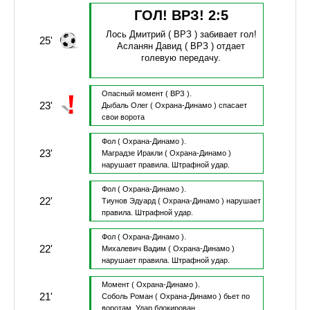
ГОЛ! ВРЗ!
2
:
5
Лось Дмитрий
( ВРЗ )
забивает гол!
25'
Асланян Давид
( ВРЗ )
отдает
голевую передачу.
Опасный момент
( ВРЗ ).
23'
Дыбаль Олег
( Охрана-Динамо )
спасает
свои ворота
Фол
( Охрана-Динамо ).
23'
Маградзе Иракли
( Охрана-Динамо )
нарушает правила.
Штрафной удар.
Фол
( Охрана-Динамо ).
22'
Тиунов Эдуард
( Охрана-Динамо )
нарушает
правила.
Штрафной удар.
Фол
( Охрана-Динамо ).
22'
Михалевич Вадим
( Охрана-Динамо )
нарушает правила.
Штрафной удар.
Момент
( Охрана-Динамо ).
21'
Соболь Роман
( Охрана-Динамо )
бьет по
воротам.
Удар блокирован.