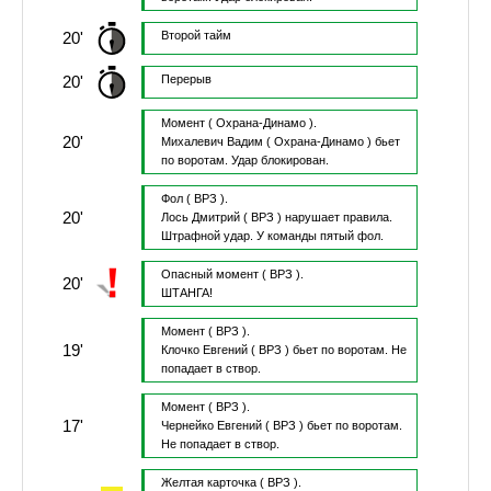
20'
Второй тайм
20'
Перерыв
Момент
( Охрана-Динамо ).
20'
Михалевич Вадим
( Охрана-Динамо )
бьет
по воротам.
Удар блокирован.
Фол
( ВРЗ ).
20'
Лось Дмитрий
( ВРЗ )
нарушает правила.
Штрафной удар.
У команды пятый фол.
Опасный момент
( ВРЗ ).
20'
ШТАНГА!
Момент
( ВРЗ ).
19'
Клочко Евгений
( ВРЗ )
бьет по воротам.
Не
попадает в створ.
Момент
( ВРЗ ).
17'
Чернейко Евгений
( ВРЗ )
бьет по воротам.
Не попадает в створ.
Желтая карточка
( ВРЗ ).