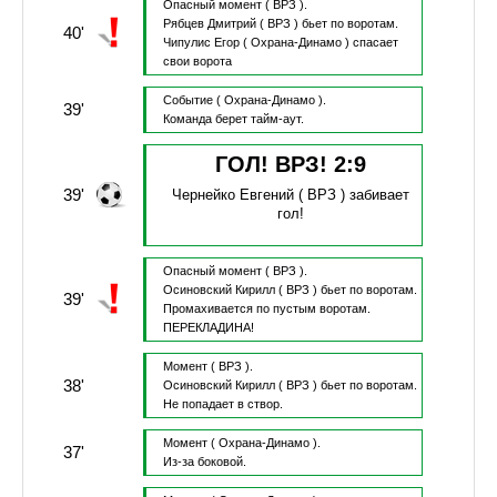
Опасный момент
( ВРЗ ).
Рябцев Дмитрий
( ВРЗ )
бьет по воротам.
40'
Чипулис Егор
( Охрана-Динамо )
спасает
свои ворота
Событие
( Охрана-Динамо ).
39'
Команда берет тайм-аут.
ГОЛ! ВРЗ!
2
:
9
39'
Чернейко Евгений
( ВРЗ )
забивает
гол!
Опасный момент
( ВРЗ ).
Осиновский Кирилл
( ВРЗ )
бьет по воротам.
39'
Промахивается по пустым воротам.
ПЕРЕКЛАДИНА!
Момент
( ВРЗ ).
38'
Осиновский Кирилл
( ВРЗ )
бьет по воротам.
Не попадает в створ.
Момент
( Охрана-Динамо ).
37'
Из-за боковой.