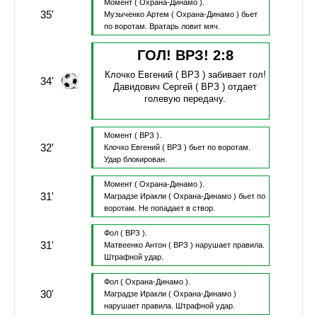
Момент
( Охрана-Динамо ).
35'
Музыченко Артем
( Охрана-Динамо )
бьет
по воротам.
Вратарь ловит мяч.
ГОЛ! ВРЗ!
2
:
8
Клочко Евгений
( ВРЗ )
забивает гол!
34'
Давидович Сергей
( ВРЗ )
отдает
голевую передачу.
Момент
( ВРЗ ).
32'
Клочко Евгений
( ВРЗ )
бьет по воротам.
Удар блокирован.
Момент
( Охрана-Динамо ).
31'
Маградзе Иракли
( Охрана-Динамо )
бьет по
воротам.
Не попадает в створ.
Фол
( ВРЗ ).
31'
Матвеенко Антон
( ВРЗ )
нарушает правила.
Штрафной удар.
Фол
( Охрана-Динамо ).
30'
Маградзе Иракли
( Охрана-Динамо )
нарушает правила.
Штрафной удар.