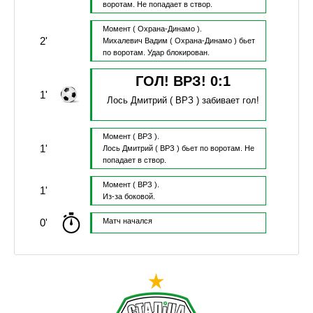
воротам.
Не попадает в створ.
Момент
( Охрана-Динамо ).
2'
Михалевич Вадим
( Охрана-Динамо )
бьет
по воротам.
Удар блокирован.
ГОЛ! ВРЗ!
0
:
1
1'
Лось Дмитрий
( ВРЗ )
забивает гол!
Момент
( ВРЗ ).
1'
Лось Дмитрий
( ВРЗ )
бьет по воротам.
Не
попадает в створ.
Момент
( ВРЗ ).
1'
Из-за боковой.
0'
Матч начался