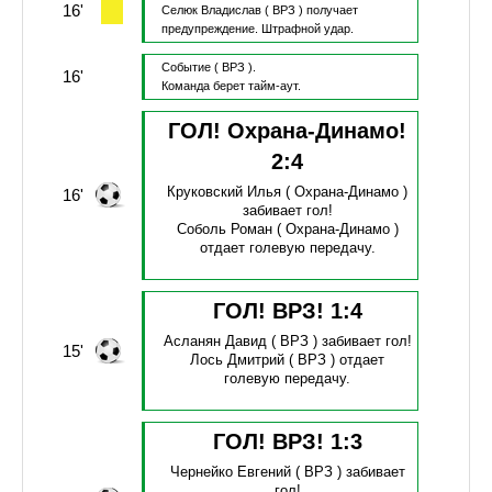
16'
Селюк Владислав
( ВРЗ )
получает
предупреждение.
Штрафной удар.
Событие
( ВРЗ ).
16'
Команда берет тайм-аут.
ГОЛ! Охрана-Динамо!
2
:
4
Круковский Илья
( Охрана-Динамо )
16'
забивает гол!
Соболь Роман
( Охрана-Динамо )
отдает голевую передачу.
ГОЛ! ВРЗ!
1
:
4
Асланян Давид
( ВРЗ )
забивает гол!
15'
Лось Дмитрий
( ВРЗ )
отдает
голевую передачу.
ГОЛ! ВРЗ!
1
:
3
Чернейко Евгений
( ВРЗ )
забивает
гол!