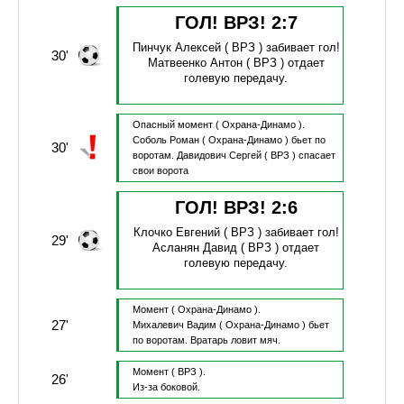
ГОЛ! ВРЗ!
2
:
7
Пинчук Алексей
( ВРЗ )
забивает гол!
30'
Матвеенко Антон
( ВРЗ )
отдает
голевую передачу.
Опасный момент
( Охрана-Динамо ).
Соболь Роман
( Охрана-Динамо )
бьет по
30'
воротам.
Давидович Сергей
( ВРЗ )
спасает
свои ворота
ГОЛ! ВРЗ!
2
:
6
Клочко Евгений
( ВРЗ )
забивает гол!
29'
Асланян Давид
( ВРЗ )
отдает
голевую передачу.
Момент
( Охрана-Динамо ).
27'
Михалевич Вадим
( Охрана-Динамо )
бьет
по воротам.
Вратарь ловит мяч.
Момент
( ВРЗ ).
26'
Из-за боковой.