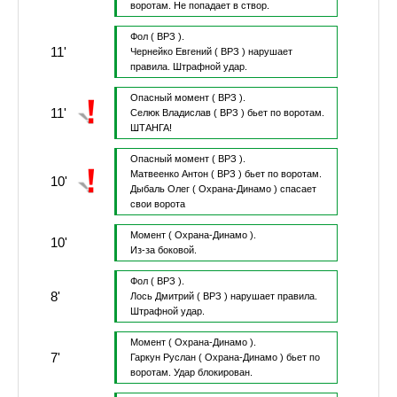
воротам.
Не попадает в створ.
Фол
( ВРЗ ).
11'
Чернейко Евгений
( ВРЗ )
нарушает
правила.
Штрафной удар.
Опасный момент
( ВРЗ ).
11'
Селюк Владислав
( ВРЗ )
бьет по воротам.
ШТАНГА!
Опасный момент
( ВРЗ ).
Матвеенко Антон
( ВРЗ )
бьет по воротам.
10'
Дыбаль Олег
( Охрана-Динамо )
спасает
свои ворота
Момент
( Охрана-Динамо ).
10'
Из-за боковой.
Фол
( ВРЗ ).
8'
Лось Дмитрий
( ВРЗ )
нарушает правила.
Штрафной удар.
Момент
( Охрана-Динамо ).
7'
Гаркун Руслан
( Охрана-Динамо )
бьет по
воротам.
Удар блокирован.