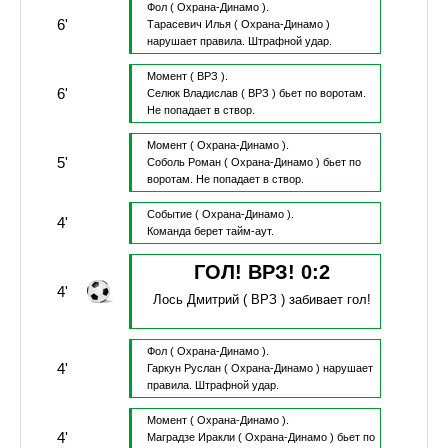
Фол
( Охрана-Динамо ).
6'
Тарасевич Илья
( Охрана-Динамо )
нарушает правила.
Штрафной удар.
Момент
( ВРЗ ).
6'
Селюк Владислав
( ВРЗ )
бьет по воротам.
Не попадает в створ.
Момент
( Охрана-Динамо ).
5'
Соболь Роман
( Охрана-Динамо )
бьет по
воротам.
Не попадает в створ.
Событие
( Охрана-Динамо ).
4'
Команда берет тайм-аут.
ГОЛ! ВРЗ!
0
:
2
4'
Лось Дмитрий
( ВРЗ )
забивает гол!
Фол
( Охрана-Динамо ).
4'
Гаркун Руслан
( Охрана-Динамо )
нарушает
правила.
Штрафной удар.
Момент
( Охрана-Динамо ).
4'
Маградзе Иракли
( Охрана-Динамо )
бьет по