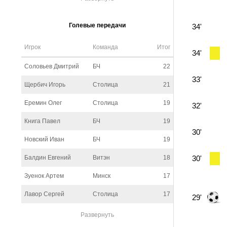
Голевые передачи
34'
Игрок
Команда
Итог
34'
Соловьев Дмитрий
БЧ
22
33'
Щербич Игорь
Столица
21
Еремин Олег
Столица
19
32'
Книга Павел
БЧ
19
30'
Новский Иван
БЧ
19
Балдин Евгений
Витэн
18
30'
Зуенок Артем
Минск
17
Лавор Сергей
Столица
17
29'
Развернуть