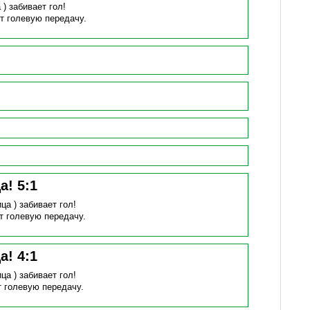
 )
забивает гол!
т голевую передачу.
ца!
5
:
1
ица )
забивает гол!
т голевую передачу.
ца!
4
:
1
ица )
забивает гол!
т голевую передачу.