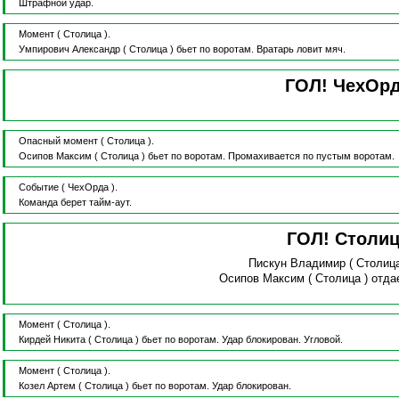
Штрафной удар.
Момент
( Столица ).
Умпирович Александр
( Столица )
бьет по воротам.
Вратарь ловит мяч.
ГОЛ! ЧехОр
Опасный момент
( Столица ).
Осипов Максим
( Столица )
бьет по воротам.
Промахивается по пустым воротам.
Событие
( ЧехОрда ).
Команда берет тайм-аут.
ГОЛ! Столи
Пискун Владимир
( Столиц
Осипов Максим
( Столица )
отда
Момент
( Столица ).
Кирдей Никита
( Столица )
бьет по воротам.
Удар блокирован.
Угловой.
Момент
( Столица ).
Козел Артем
( Столица )
бьет по воротам.
Удар блокирован.