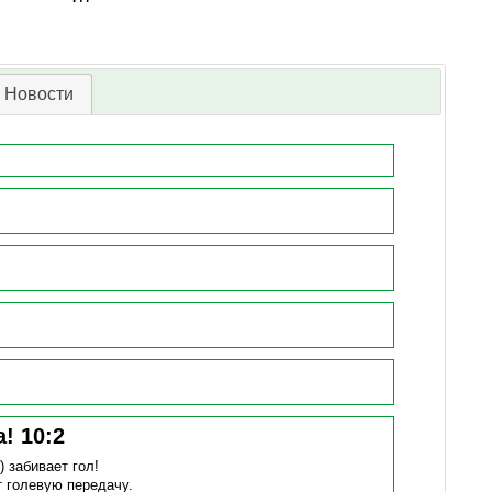
Новости
а!
10
:
2
 )
забивает гол!
т голевую передачу.