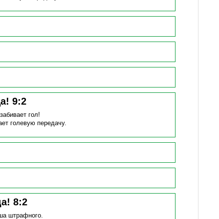
ца!
9
:
2
)
забивает гол!
ает голевую передачу.
да!
8
:
2
ша штрафного.