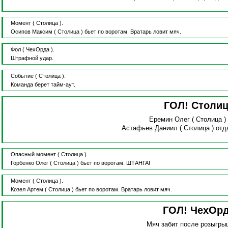
Момент
( Столица ).
Осипов Максим
( Столица )
бьет по воротам.
Вратарь ловит мяч.
Фол
( ЧехОрда ).
Штрафной удар.
Событие
( Столица ).
Команда берет тайм-аут.
ГОЛ! Столи
Еремин Олег
( Столица 
Астафьев Даниил
( Столица )
отд
Опасный момент
( Столица ).
Горбенко Олег
( Столица )
бьет по воротам.
ШТАНГА!
Момент
( Столица ).
Козел Артем
( Столица )
бьет по воротам.
Вратарь ловит мяч.
ГОЛ! ЧехОр
Мяч забит после розыгры