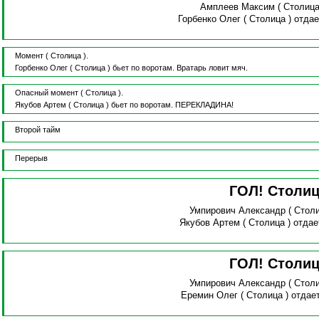
Амплеев Максим
( Столица
Горбенко Олег
( Столица )
отдае
Момент
( Столица ).
Горбенко Олег
( Столица )
бьет по воротам.
Вратарь ловит мяч.
Опасный момент
( Столица ).
Якубов Артем
( Столица )
бьет по воротам.
ПЕРЕКЛАДИНА!
Второй тайм
Перерыв
ГОЛ! Столи
Умпирович Александр
( Стол
Якубов Артем
( Столица )
отдае
ГОЛ! Столи
Умпирович Александр
( Стол
Еремин Олег
( Столица )
отдае