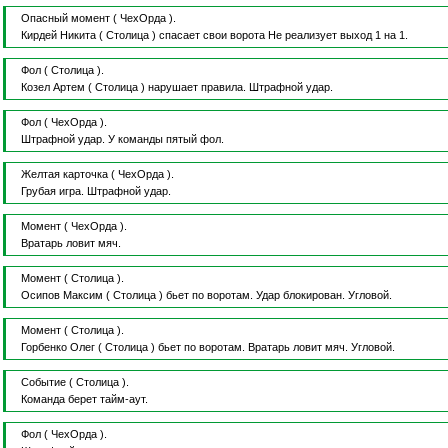
Опасный момент
( ЧехОрда ).
Кирдей Никита
( Столица )
спасает свои ворота
Не реализует выход 1 на 1.
Фол
( Столица ).
Козел Артем
( Столица )
нарушает правила.
Штрафной удар.
Фол
( ЧехОрда ).
Штрафной удар.
У команды пятый фол.
Желтая карточка
( ЧехОрда ).
Грубая игра.
Штрафной удар.
Момент
( ЧехОрда ).
Вратарь ловит мяч.
Момент
( Столица ).
Осипов Максим
( Столица )
бьет по воротам.
Удар блокирован.
Угловой.
Момент
( Столица ).
Горбенко Олег
( Столица )
бьет по воротам.
Вратарь ловит мяч.
Угловой.
Событие
( Столица ).
Команда берет тайм-аут.
Фол
( ЧехОрда ).