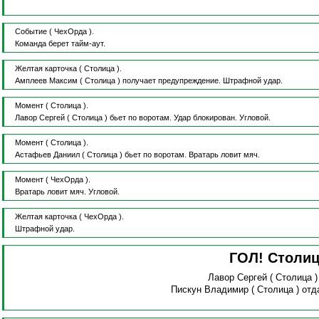
Событие
( ЧехОрда ).
Команда берет тайм-аут.
Желтая карточка
( Столица ).
Амплеев Максим
( Столица )
получает предупреждение.
Штрафной удар.
Момент
( Столица ).
Лавор Сергей
( Столица )
бьет по воротам.
Удар блокирован.
Угловой.
Момент
( Столица ).
Астафьев Даниил
( Столица )
бьет по воротам.
Вратарь ловит мяч.
Момент
( ЧехОрда ).
Вратарь ловит мяч.
Угловой.
Желтая карточка
( ЧехОрда ).
Штрафной удар.
ГОЛ! Столи
Лавор Сергей
( Столица 
Пискун Владимир
( Столица )
отд