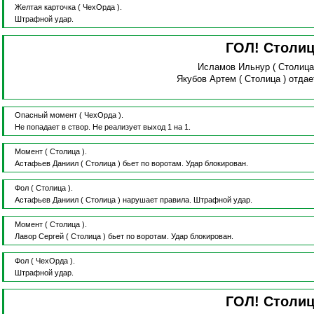
Желтая карточка
( ЧехОрда ).
Штрафной удар.
ГОЛ! Столи
Исламов Ильнур
( Столица
Якубов Артем
( Столица )
отдае
Опасный момент
( ЧехОрда ).
Не попадает в створ.
Не реализует выход 1 на 1.
Момент
( Столица ).
Астафьев Даниил
( Столица )
бьет по воротам.
Удар блокирован.
Фол
( Столица ).
Астафьев Даниил
( Столица )
нарушает правила.
Штрафной удар.
Момент
( Столица ).
Лавор Сергей
( Столица )
бьет по воротам.
Удар блокирован.
Фол
( ЧехОрда ).
Штрафной удар.
ГОЛ! Столи