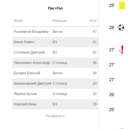
29'
Пас+Гол
Игрок
Команда
Итог
28'
Разуванов Владимир
Витэн
47
Книга Павел
БЧ
41
27'
Соловьев Дмитрий
БЧ
41
Умпирович Александр
Столица
36
27'
Балдин Евгений
Витэн
34
27'
Шимановский Дмитрий
Столица
33
Якубов Артем
Столица
32
26'
Новский Иван
БЧ
29
25'
Развернуть