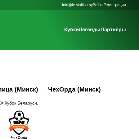
info@fc-stalitsa.by
Войти
Регистрация
Кубки
Легенды
Партнёры
лица (Минск) — ЧехОрда (Минск)
EX Кубок Беларуси.
ЧехОрда