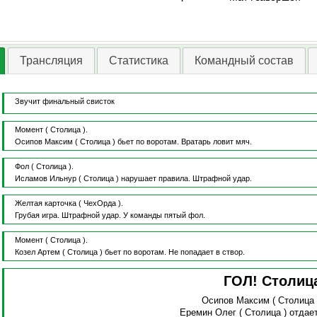
Трансляция
Статистика
Командный состав
Звучит финальный свисток
Момент
( Столица ).
Осипов Максим
( Столица )
бьет по воротам.
Вратарь ловит мяч.
Фол
( Столица ).
Исламов Ильнур
( Столица )
нарушает правила.
Штрафной удар.
Желтая карточка
( ЧехОрда ).
Грубая игра.
Штрафной удар.
У команды пятый фол.
Момент
( Столица ).
Козел Артем
( Столица )
бьет по воротам.
Не попадает в створ.
ГОЛ! Столиц
Осипов Максим
( Столица
Еремин Олег
( Столица )
отдае