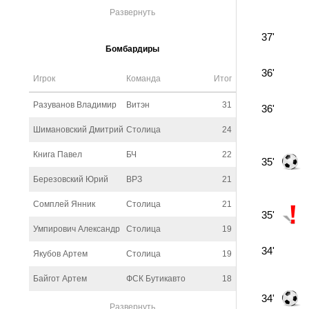
Развернуть
37'
Бомбардиры
36'
Игрок
Команда
Итог
Разуванов Владимир
Витэн
31
36'
Шимановский Дмитрий
Столица
24
Книга Павел
БЧ
22
35'
Березовский Юрий
ВРЗ
21
Сомплей Янник
Столица
21
35'
Умпирович Александр
Столица
19
34'
Якубов Артем
Столица
19
Байгот Артем
ФСК Бутикавто
18
34'
Развернуть