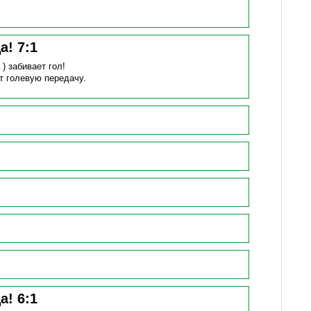
ца!
7
:
1
 )
забивает гол!
т голевую передачу.
ца!
6
:
1