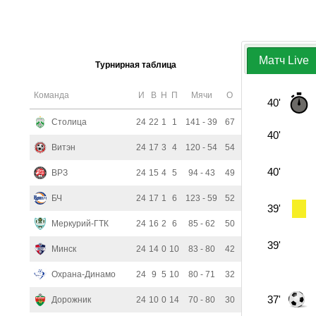
Матч Live
Турнирная таблица
Команда
И
В
Н
П
Мячи
О
40'
Столица
24
22
1
1
141 - 39
67
40'
Витэн
24
17
3
4
120 - 54
54
40'
ВРЗ
24
15
4
5
94 - 43
49
БЧ
24
17
1
6
123 - 59
52
39'
Меркурий-ГТК
24
16
2
6
85 - 62
50
39'
Минск
24
14
0
10
83 - 80
42
Охрана-Динамо
24
9
5
10
80 - 71
32
37'
Дорожник
24
10
0
14
70 - 80
30