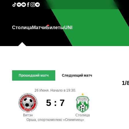
Столица
Матчи
Билеты
UNI
Прошедший матч
Следующий матч
1/
26 Июня. Начало в 19:30.
5 : 7
Витэн
Столица
Орша, спорткомплекс «Олимпиец»