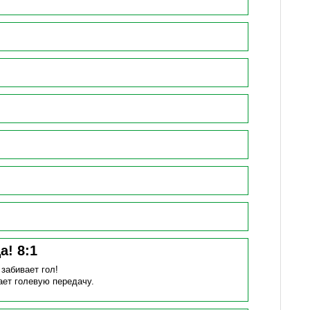
ца!
8
:
1
)
забивает гол!
ает голевую передачу.