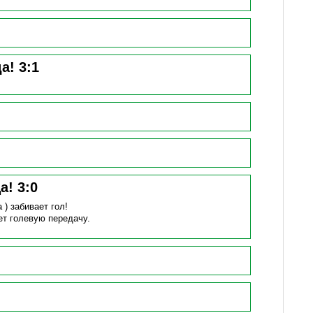
да!
3
:
1
ца!
3
:
0
а )
забивает гол!
ет голевую передачу.