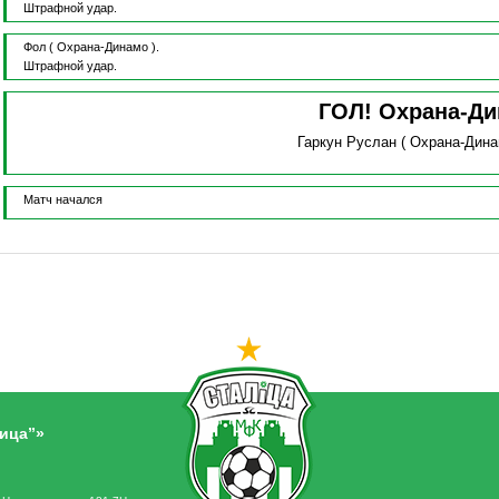
Штрафной удар.
Фол
( Охрана-Динамо ).
Штрафной удар.
ГОЛ! Охрана-Д
Гаркун Руслан
( Охрана-Дина
Матч начался
ица”»