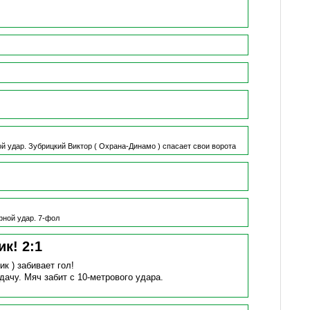
й удар.
Зубрицкий Виктор
( Охрана-Динамо )
спасает свои ворота
фной удар.
7-фол
ик!
2
:
1
ик )
забивает гол!
едачу.
Мяч забит с 10-метрового удара.