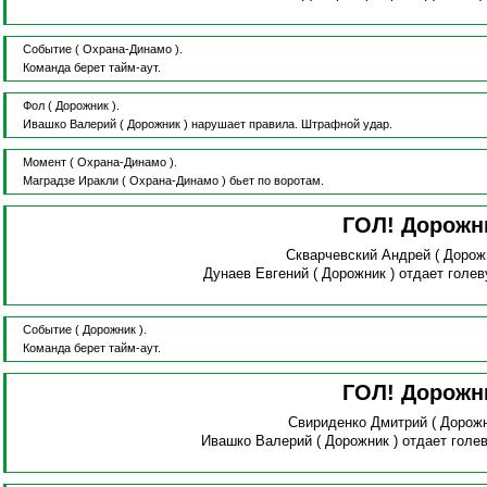
Событие
( Охрана-Динамо ).
Команда берет тайм-аут.
Фол
( Дорожник ).
Ивашко Валерий
( Дорожник )
нарушает правила.
Штрафной удар.
Момент
( Охрана-Динамо ).
Маградзе Иракли
( Охрана-Динамо )
бьет по воротам.
ГОЛ! Дорожн
Скварчевский Андрей
( Дорож
Дунаев Евгений
( Дорожник )
отдает голе
Событие
( Дорожник ).
Команда берет тайм-аут.
ГОЛ! Дорожн
Свириденко Дмитрий
( Дорож
Ивашко Валерий
( Дорожник )
отдает голе