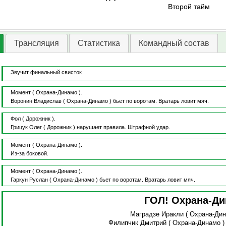
Второй тайм
Трансляция
Статистика
Командный состав
Звучит финальный свисток
Момент
( Охрана-Динамо ).
Воронин Владислав
( Охрана-Динамо )
бьет по воротам.
Вратарь ловит мяч.
Фол
( Дорожник ).
Грицук Олег
( Дорожник )
нарушает правила.
Штрафной удар.
Момент
( Охрана-Динамо ).
Из-за боковой.
Момент
( Охрана-Динамо ).
Гаркун Руслан
( Охрана-Динамо )
бьет по воротам.
Вратарь ловит мяч.
ГОЛ! Охрана-Д
Маградзе Иракли
( Охрана-Ди
Филипчик Дмитрий
( Охрана-Динамо 