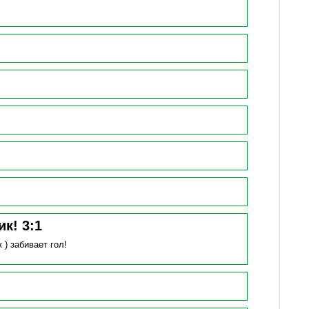
ик!
3
:
1
к )
забивает гол!