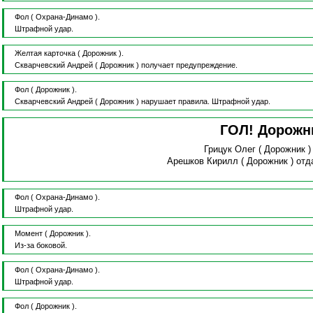
Фол
( Охрана-Динамо ).
Штрафной удар.
Желтая карточка
( Дорожник ).
Скварчевский Андрей
( Дорожник )
получает предупреждение.
Фол
( Дорожник ).
Скварчевский Андрей
( Дорожник )
нарушает правила.
Штрафной удар.
ГОЛ! Дорожн
Грицук Олег
( Дорожник 
Арешков Кирилл
( Дорожник )
отд
Фол
( Охрана-Динамо ).
Штрафной удар.
Момент
( Дорожник ).
Из-за боковой.
Фол
( Охрана-Динамо ).
Штрафной удар.
Фол
( Дорожник ).