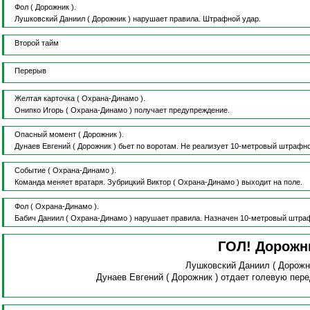
Фол
( Дорожник ).
Лушковский Даниил
( Дорожник )
нарушает правила.
Штрафной удар.
Второй тайм
Перерыв
Желтая карточка
( Охрана-Динамо ).
Онипко Игорь
( Охрана-Динамо )
получает предупреждение.
Опасный момент
( Дорожник ).
Дунаев Евгений
( Дорожник )
бьет по воротам.
Не реализует 10-метровый штрафно
Событие
( Охрана-Динамо ).
Команда меняет вратаря.
Зубрицкий Виктор
( Охрана-Динамо )
выходит на поле.
Фол
( Охрана-Динамо ).
Бабич Даниил
( Охрана-Динамо )
нарушает правила.
Назначен 10-метровый штра
ГОЛ! Дорожн
Лушковский Даниил
( Дорожн
Дунаев Евгений
( Дорожник )
отдает голевую пер