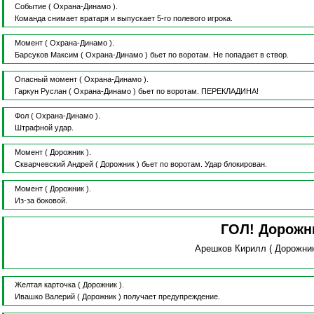
Событие
( Охрана-Динамо ).
Команда снимает вратаря и выпускает 5-го полевого игрока.
Момент
( Охрана-Динамо ).
Барсуков Максим
( Охрана-Динамо )
бьет по воротам.
Не попадает в створ.
Опасный момент
( Охрана-Динамо ).
Гаркун Руслан
( Охрана-Динамо )
бьет по воротам.
ПЕРЕКЛАДИНА!
Фол
( Охрана-Динамо ).
Штрафной удар.
Момент
( Дорожник ).
Скварчевский Андрей
( Дорожник )
бьет по воротам.
Удар блокирован.
Момент
( Дорожник ).
Из-за боковой.
ГОЛ! Дорожн
Арешков Кирилл
( Дорожни
Желтая карточка
( Дорожник ).
Ивашко Валерий
( Дорожник )
получает предупреждение.