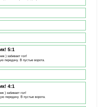
ик!
5
:
1
ник )
забивает гол!
вую передачу.
В пустые ворота.
ик!
4
:
1
ник )
забивает гол!
вую передачу.
В пустые ворота.