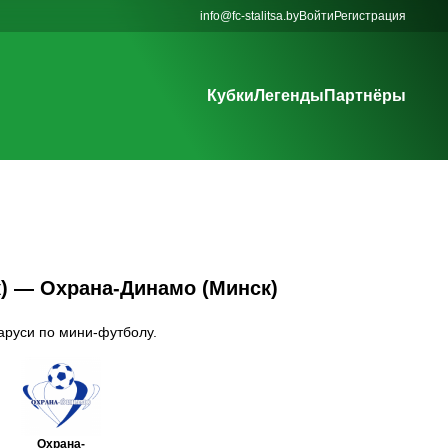
info@fc-stalitsa.by
Войти
Регистрация
Кубки
Легенды
Партнёры
к) — Охрана-Динамо (Минск)
ларуси по мини-футболу.
Охрана-