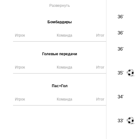
Развернуть
36'
Бомбардиры
36'
Игрок
Команда
Итог
36'
Голевые передачи
Игрок
Команда
Итог
35'
Пас+Гол
34'
Игрок
Команда
Итог
33'