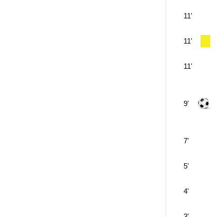
11'
11'
11'
9'
7'
5'
4'
3'