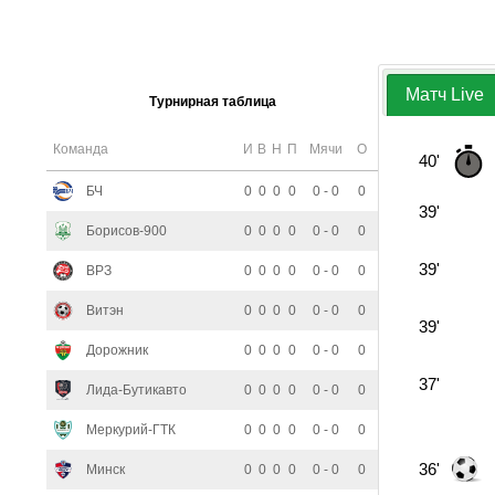
Матч Live
Турнирная таблица
Команда
И
В
Н
П
Мячи
О
40'
БЧ
0
0
0
0
0 - 0
0
39'
Борисов-900
0
0
0
0
0 - 0
0
39'
ВРЗ
0
0
0
0
0 - 0
0
Витэн
0
0
0
0
0 - 0
0
39'
Дорожник
0
0
0
0
0 - 0
0
37'
Лида-Бутикавто
0
0
0
0
0 - 0
0
Меркурий-ГТК
0
0
0
0
0 - 0
0
36'
Минск
0
0
0
0
0 - 0
0