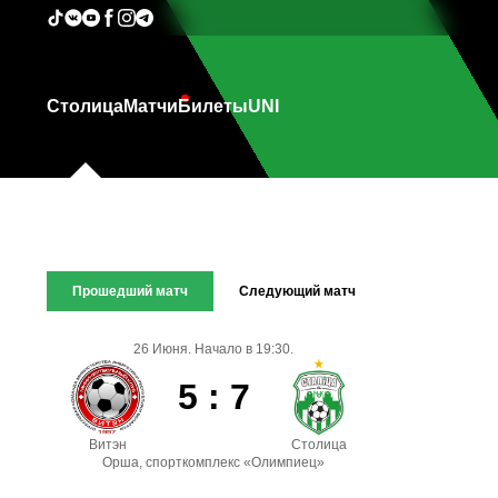
Столица
Матчи
Билеты
UNI
Прошедший матч
Следующий матч
26 Июня. Начало в 19:30.
5 : 7
Витэн
Столица
Орша, спорткомплекс «Олимпиец»