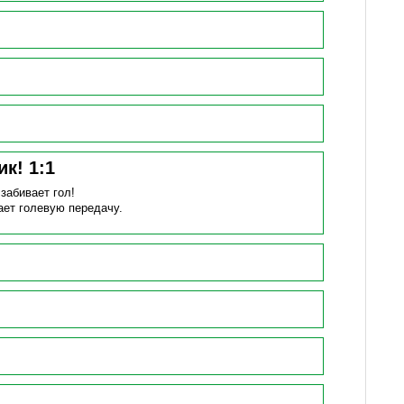
ик!
1
:
1
)
забивает гол!
ает голевую передачу.