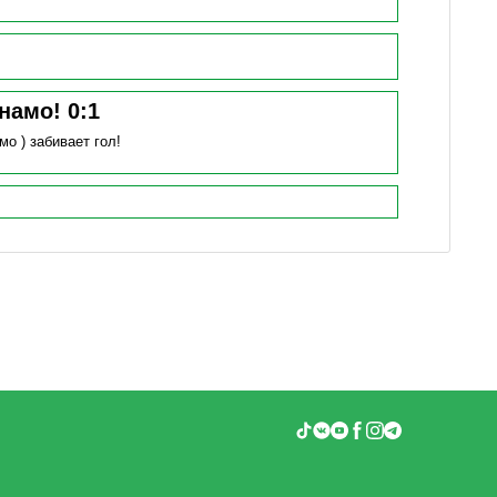
инамо!
0
:
1
мо )
забивает гол!