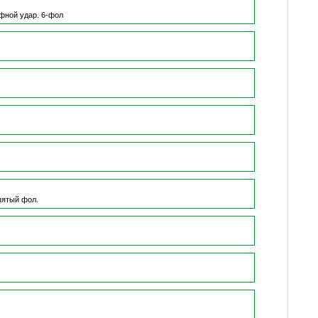
фной удар.
6-фол
пятый фол.