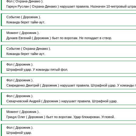
Фол
( Охрана-Динамо ).
Гаркун Руслан
( Охрана-Динамо )
нарушает правила.
Назначен 10-метровый штра
Событие
( Дорожник ).
Команда берет тайм-аут.
Момент
( Дорожник ).
Дунаев Евгений
( Дорожник )
бьет по воротам.
Не попадает в створ.
Событие
( Охрана-Динамо ).
Команда берет тайм-аут.
Фол
( Дорожник ).
Штрафной удар.
У команды пятый фол.
Фол
( Дорожник ).
Свириденко Дмитрий
( Дорожник )
нарушает правила.
Штрафной удар.
У команды 
Фол
( Дорожник ).
Скварчевский Андрей
( Дорожник )
нарушает правила.
Штрафной удар.
Момент
( Дорожник ).
Грицук Олег
( Дорожник )
бьет по воротам.
Удар блокирован.
Угловой.
Фол
( Дорожник ).
Штрафной удар.