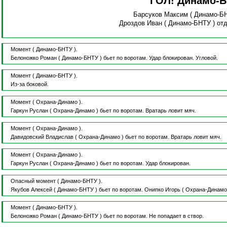
ГОЛ! Динамо-
Барсуков Максим
( Динамо-Б
Дроздов Иван
( Динамо-БНТУ )
от
Момент
( Динамо-БНТУ ).
Белоножко Роман
( Динамо-БНТУ )
бьет по воротам.
Удар блокирован.
Угловой.
Момент
( Динамо-БНТУ ).
Из-за боковой.
Момент
( Охрана-Динамо ).
Гаркун Руслан
( Охрана-Динамо )
бьет по воротам.
Вратарь ловит мяч.
Момент
( Охрана-Динамо ).
Давидовский Владислав
( Охрана-Динамо )
бьет по воротам.
Вратарь ловит мяч.
Момент
( Охрана-Динамо ).
Гаркун Руслан
( Охрана-Динамо )
бьет по воротам.
Удар блокирован.
Опасный момент
( Динамо-БНТУ ).
Якубов Алексей
( Динамо-БНТУ )
бьет по воротам.
Онипко Игорь
( Охрана-Динамо
Момент
( Динамо-БНТУ ).
Белоножко Роман
( Динамо-БНТУ )
бьет по воротам.
Не попадает в створ.