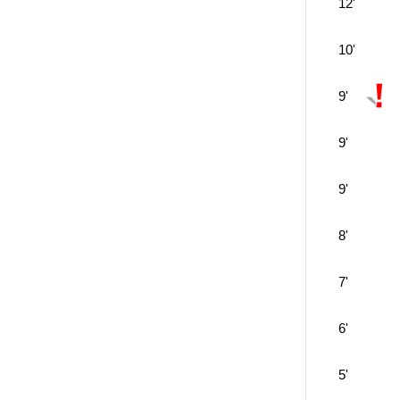
12'
10'
9'
9'
9'
8'
7'
6'
5'