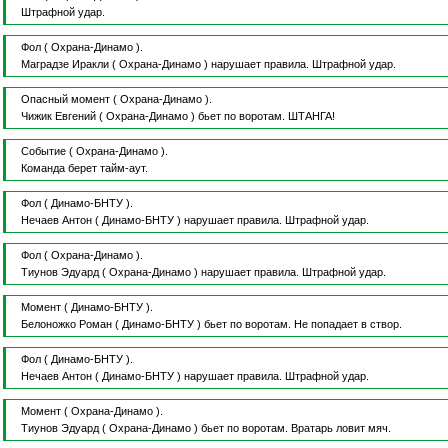
Штрафной удар.
Фол
( Охрана-Динамо ).
Маградзе Иракли
( Охрана-Динамо )
нарушает правила.
Штрафной удар.
Опасный момент
( Охрана-Динамо ).
Чижик Евгений
( Охрана-Динамо )
бьет по воротам.
ШТАНГА!
Событие
( Охрана-Динамо ).
Команда берет тайм-аут.
Фол
( Динамо-БНТУ ).
Нечаев Антон
( Динамо-БНТУ )
нарушает правила.
Штрафной удар.
Фол
( Охрана-Динамо ).
Тиунов Эдуард
( Охрана-Динамо )
нарушает правила.
Штрафной удар.
Момент
( Динамо-БНТУ ).
Белоножко Роман
( Динамо-БНТУ )
бьет по воротам.
Не попадает в створ.
Фол
( Динамо-БНТУ ).
Нечаев Антон
( Динамо-БНТУ )
нарушает правила.
Штрафной удар.
Момент
( Охрана-Динамо ).
Тиунов Эдуард
( Охрана-Динамо )
бьет по воротам.
Вратарь ловит мяч.