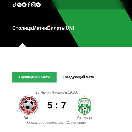
Столица
Матчи
Билеты
UNI
Прошедший матч
Следующий матч
26 Июня. Начало в 19:30.
5 : 7
Витэн
Столица
Орша, спорткомплекс «Олимпиец»