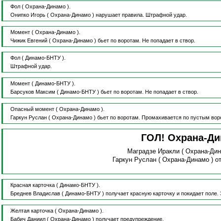
Фол
( Охрана-Динамо ).
Онипко Игорь
( Охрана-Динамо )
нарушает правила.
Штрафной удар.
Момент
( Охрана-Динамо ).
Чижик Евгений
( Охрана-Динамо )
бьет по воротам.
Не попадает в створ.
Фол
( Динамо-БНТУ ).
Штрафной удар.
Момент
( Динамо-БНТУ ).
Барсуков Максим
( Динамо-БНТУ )
бьет по воротам.
Не попадает в створ.
Опасный момент
( Охрана-Динамо ).
Гаркун Руслан
( Охрана-Динамо )
бьет по воротам.
Промахивается по пустым вор
ГОЛ! Охрана-Д
Маградзе Иракли
( Охрана-Ди
Гаркун Руслан
( Охрана-Динамо )
о
Красная карточка
( Динамо-БНТУ ).
Бреднев Владислав
( Динамо-БНТУ )
получает красную карточку и покидает поле.
Желтая карточка
( Охрана-Динамо ).
Бабич Даниил
( Охрана-Динамо )
получает предупреждение.