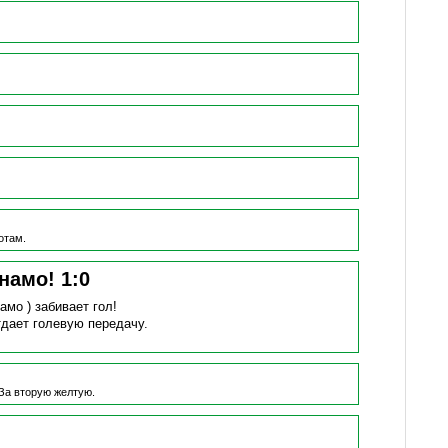
отам.
инамо!
1
:
0
намо )
забивает гол!
тдает голевую передачу.
За вторую желтую.