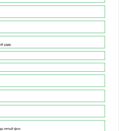
й удар.
ды пятый фол.