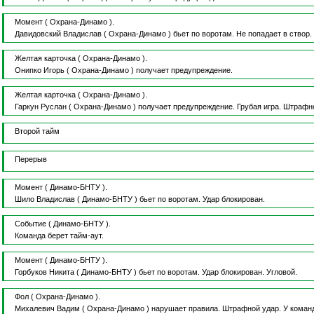
Момент
( Охрана-Динамо ).
Давидовский Владислав
( Охрана-Динамо )
бьет по воротам.
Не попадает в створ.
Желтая карточка
( Охрана-Динамо ).
Онипко Игорь
( Охрана-Динамо )
получает предупреждение.
Желтая карточка
( Охрана-Динамо ).
Гаркун Руслан
( Охрана-Динамо )
получает предупреждение.
Грубая игра.
Штрафно
Второй тайм
Перерыв
Момент
( Динамо-БНТУ ).
Шило Владислав
( Динамо-БНТУ )
бьет по воротам.
Удар блокирован.
Событие
( Динамо-БНТУ ).
Команда берет тайм-аут.
Момент
( Динамо-БНТУ ).
Горбуков Никита
( Динамо-БНТУ )
бьет по воротам.
Удар блокирован.
Угловой.
Фол
( Охрана-Динамо ).
Михалевич Вадим
( Охрана-Динамо )
нарушает правила.
Штрафной удар.
У коман