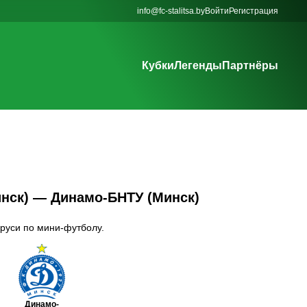
info@fc-stalitsa.by
Войти
Регистрация
Кубки
Легенды
Партнёры
Минск) — Динамо-БНТУ (Минск)
аруси по мини-футболу.
Динамо-