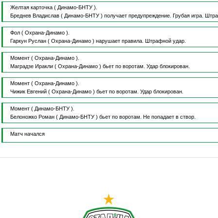
Желтая карточка
( Динамо-БНТУ ).
Бреднев Владислав
( Динамо-БНТУ )
получает предупреждение.
Грубая игра.
Штра
Фол
( Охрана-Динамо ).
Гаркун Руслан
( Охрана-Динамо )
нарушает правила.
Штрафной удар.
Момент
( Охрана-Динамо ).
Маградзе Иракли
( Охрана-Динамо )
бьет по воротам.
Удар блокирован.
Момент
( Охрана-Динамо ).
Чижик Евгений
( Охрана-Динамо )
бьет по воротам.
Удар блокирован.
Момент
( Динамо-БНТУ ).
Белоножко Роман
( Динамо-БНТУ )
бьет по воротам.
Не попадает в створ.
Матч начался