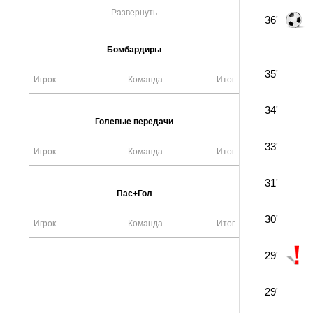
Развернуть
36'
Бомбардиры
35'
Игрок
Команда
Итог
34'
Голевые передачи
33'
Игрок
Команда
Итог
31'
Пас+Гол
30'
Игрок
Команда
Итог
29'
29'