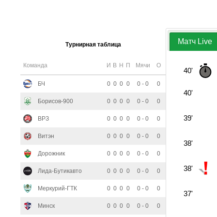
Матч Live
Турнирная таблица
Команда
И
В
Н
П
Мячи
О
40'
БЧ
0
0
0
0
0 - 0
0
40'
Борисов-900
0
0
0
0
0 - 0
0
39'
ВРЗ
0
0
0
0
0 - 0
0
Витэн
0
0
0
0
0 - 0
0
38'
Дорожник
0
0
0
0
0 - 0
0
38'
Лида-Бутикавто
0
0
0
0
0 - 0
0
Меркурий-ГТК
0
0
0
0
0 - 0
0
37'
Минск
0
0
0
0
0 - 0
0