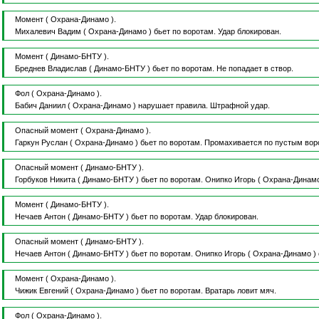
Момент
( Охрана-Динамо ).
Михалевич Вадим
( Охрана-Динамо )
бьет по воротам.
Удар блокирован.
Момент
( Динамо-БНТУ ).
Бреднев Владислав
( Динамо-БНТУ )
бьет по воротам.
Не попадает в створ.
Фол
( Охрана-Динамо ).
Бабич Даниил
( Охрана-Динамо )
нарушает правила.
Штрафной удар.
Опасный момент
( Охрана-Динамо ).
Гаркун Руслан
( Охрана-Динамо )
бьет по воротам.
Промахивается по пустым вор
Опасный момент
( Динамо-БНТУ ).
Горбуков Никита
( Динамо-БНТУ )
бьет по воротам.
Онипко Игорь
( Охрана-Динам
Момент
( Динамо-БНТУ ).
Нечаев Антон
( Динамо-БНТУ )
бьет по воротам.
Удар блокирован.
Опасный момент
( Динамо-БНТУ ).
Нечаев Антон
( Динамо-БНТУ )
бьет по воротам.
Онипко Игорь
( Охрана-Динамо )
Момент
( Охрана-Динамо ).
Чижик Евгений
( Охрана-Динамо )
бьет по воротам.
Вратарь ловит мяч.
Фол
( Охрана-Динамо ).