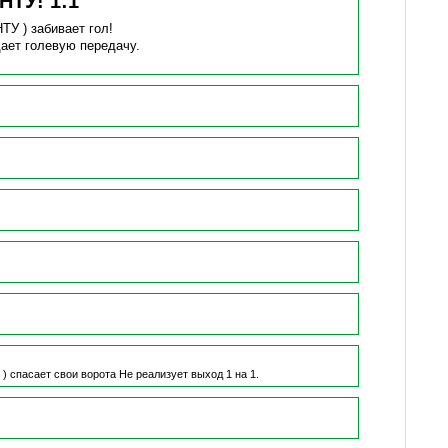
БНТУ!
1
:
1
НТУ )
забивает гол!
дает голевую передачу.
 )
спасает свои ворота
Не реализует выход 1 на 1.