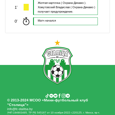
Желтая карточка
( Охрана-Динамо ).
1'
Хомутовский Владислав
( Охрана-Динамо )
получает предупреждение.
0'
Матч начался
© 2013-2024 МСОО «Мини-футбольный клуб
“Столица”»
info@fc-stalitsa.by
УНП 194903495. ТР РБ 545167 от 10 ноября 2022 г.220125, г. Минск, пр-т.