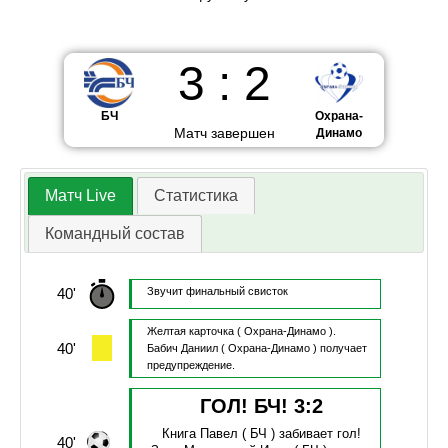
3
:
2
БЧ
Охрана-
Матч завершен
Динамо
Матч Live
Статистика
Командный состав
40'
Звучит финальный свисток
Желтая карточка
( Охрана-Динамо ).
40'
Бабич Даниил
( Охрана-Динамо )
получает
предупреждение.
ГОЛ! БЧ!
3
:
2
Книга Павел
( БЧ )
забивает гол!
40'