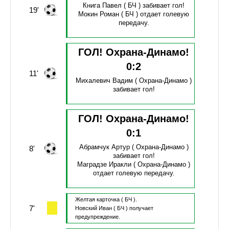
Книга Павел
( БЧ )
забивает гол!
19'
Мокин Роман
( БЧ )
отдает голевую
передачу.
ГОЛ! Охрана-Динамо!
0
:
2
11'
Михалевич Вадим
( Охрана-Динамо )
забивает гол!
ГОЛ! Охрана-Динамо!
0
:
1
Абрамчук Артур
( Охрана-Динамо )
8'
забивает гол!
Маградзе Иракли
( Охрана-Динамо )
отдает голевую передачу.
Желтая карточка
( БЧ ).
7'
Новский Иван
( БЧ )
получает
предупреждение.