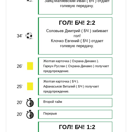
Заяц-Матиевский Иван
( БЧ )
отдает
голевую передачу.
ГОЛ! БЧ!
2
:
2
Соловьев Дмитрий
( БЧ )
забивает
34'
гол!
Клочко Евгений
( БЧ )
отдает
голевую передачу.
Желтая карточка
( Охрана-Динамо ).
26'
Гаркун Руслан
( Охрана-Динамо )
получает
предупреждение.
Желтая карточка
( БЧ ).
25'
Афанаськов Виталий
( БЧ )
получает
предупреждение.
20'
Второй тайм
20'
Перерыв
ГОЛ! БЧ!
1
:
2