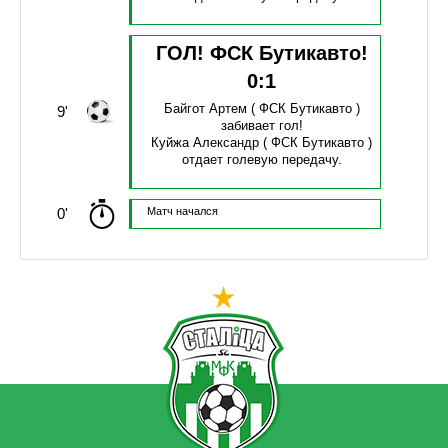
ГОЛ! ФСК Бутикавто!
0
:
1
Байгот Артем
( ФСК Бутикавто )
9'
забивает гол!
Куйжа Александр
( ФСК Бутикавто )
отдает голевую передачу.
0'
Матч начался