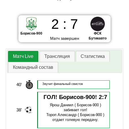
2
:
7
Борисов-900
ФСК
Матч завершен
Бутикавто
Матч Live
Трансляция
Статистика
Командный состав
40'
Звучит финальный свисток
ГОЛ! Борисов-900!
2
:
7
Ярош Даниил
( Борисов-900 )
38'
забивает гол!
Тороп Александр
( Борисов-900 )
отдает голевую передачу.