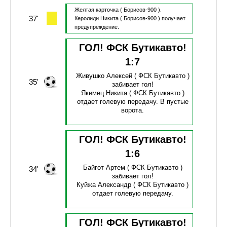
Желтая карточка
( Борисов-900 ).
37'
Керолиди Никита
( Борисов-900 )
получает
предупреждение.
ГОЛ! ФСК Бутикавто!
1
:
7
Живушко Алексей
( ФСК Бутикавто )
35'
забивает гол!
Якимец Никита
( ФСК Бутикавто )
отдает голевую передачу.
В пустые
ворота.
ГОЛ! ФСК Бутикавто!
1
:
6
Байгот Артем
( ФСК Бутикавто )
34'
забивает гол!
Куйжа Александр
( ФСК Бутикавто )
отдает голевую передачу.
ГОЛ! ФСК Бутикавто!