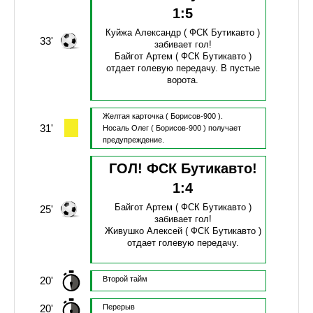
1
:
5
Куйжа Александр
( ФСК Бутикавто )
33'
забивает гол!
Байгот Артем
( ФСК Бутикавто )
отдает голевую передачу.
В пустые
ворота.
Желтая карточка
( Борисов-900 ).
31'
Носаль Олег
( Борисов-900 )
получает
предупреждение.
ГОЛ! ФСК Бутикавто!
1
:
4
Байгот Артем
( ФСК Бутикавто )
25'
забивает гол!
Живушко Алексей
( ФСК Бутикавто )
отдает голевую передачу.
20'
Второй тайм
20'
Перерыв