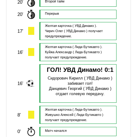
20'
Второй тайм
20'
Перерыв
Желтая карточка
( УВД Динамо ).
17'
Чирич Олег
( УВД Динамо )
получает
предупреждение.
Желтая карточка
( Лида-Бутикавто ).
16'
Куйжа Александр
( Лида-Бутикавто )
получает предупреждение.
ГОЛ! УВД Динамо!
0
:
1
Сидорович Кирилл
( УВД Динамо )
16'
забивает гол!
Данцевич Георгий
( УВД Динамо )
отдает голевую передачу.
Желтая карточка
( Лида-Бутикавто ).
8'
Живушко Алексей
( Лида-Бутикавто )
получает предупреждение.
0'
Матч начался