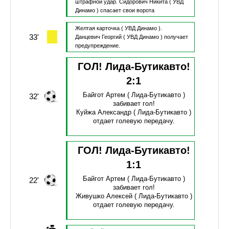
штрафной удар.
Сидорович Никита
( УВД
Динамо )
спасает свои ворота
Желтая карточка
( УВД Динамо ).
33'
Данцевич Георгий
( УВД Динамо )
получает
предупреждение.
ГОЛ! Лида-Бутикавто!
2
:
1
Байгот Артем
( Лида-Бутикавто )
32'
забивает гол!
Куйжа Александр
( Лида-Бутикавто )
отдает голевую передачу.
ГОЛ! Лида-Бутикавто!
1
:
1
Байгот Артем
( Лида-Бутикавто )
22'
забивает гол!
Живушко Алексей
( Лида-Бутикавто )
отдает голевую передачу.