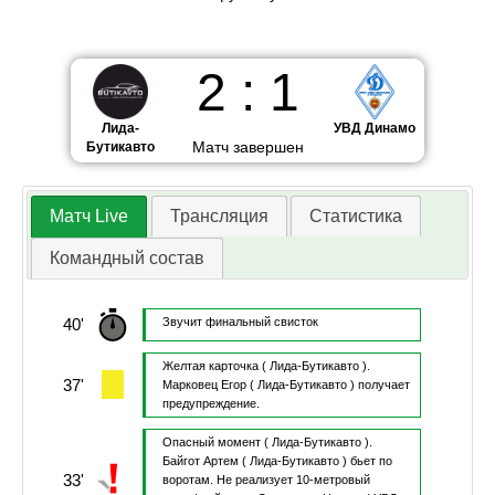
2
:
1
Лида-
УВД Динамо
Матч завершен
Бутикавто
Матч Live
Трансляция
Статистика
Командный состав
40'
Звучит финальный свисток
Желтая карточка
( Лида-Бутикавто ).
37'
Марковец Егор
( Лида-Бутикавто )
получает
предупреждение.
Опасный момент
( Лида-Бутикавто ).
Байгот Артем
( Лида-Бутикавто )
бьет по
33'
воротам.
Не реализует 10-метровый