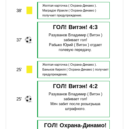
Желтая карточка
( Охрана-Динамо ).
38'
Маградзе Иракли
( Охрана-Динамо )
получает предупреждение.
ГОЛ! Витэн!
4
:
3
Разуванов Владимир
( Витэн )
37'
забивает гол!
Рабыко Юрий
( Витэн )
отдает
голевую передачу.
Желтая карточка
( Охрана-Динамо ).
25'
Баньков Кирилл
( Охрана-Динамо )
получает
предупреждение.
ГОЛ! Витэн!
4
:
2
Разуванов Владимир
( Витэн )
25'
забивает гол!
Мяч забит после розыгрыша
штрафного.
ГОЛ! Охрана-Динамо!