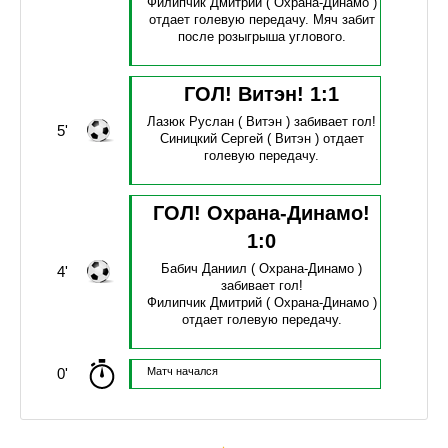
Филипчик Дмитрий
( Охрана-Динамо )
отдает голевую передачу.
Мяч забит
после розыгрыша углового.
ГОЛ! Витэн!
1
:
1
Лазюк Руслан
( Витэн )
забивает гол!
5'
Синицкий Сергей
( Витэн )
отдает
голевую передачу.
ГОЛ! Охрана-Динамо!
1
:
0
Бабич Даниил
( Охрана-Динамо )
4'
забивает гол!
Филипчик Дмитрий
( Охрана-Динамо )
отдает голевую передачу.
0'
Матч начался