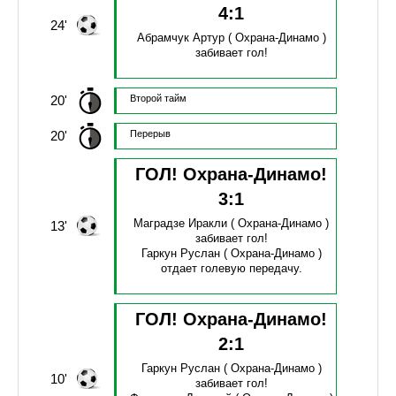
4
:
1
24'
Абрамчук Артур
( Охрана-Динамо )
забивает гол!
20'
Второй тайм
20'
Перерыв
ГОЛ! Охрана-Динамо!
3
:
1
Маградзе Иракли
( Охрана-Динамо )
13'
забивает гол!
Гаркун Руслан
( Охрана-Динамо )
отдает голевую передачу.
ГОЛ! Охрана-Динамо!
2
:
1
Гаркун Руслан
( Охрана-Динамо )
10'
забивает гол!