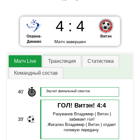
4
:
4
Охрана-
Витэн
Матч завершен
Динамо
Матч Live
Трансляция
Статистика
Командный состав
40'
Звучит финальный свисток
ГОЛ! Витэн!
4
:
4
Разуванов Владимир
( Витэн )
39'
забивает гол!
Жигалко Владимир
( Витэн )
отдает
голевую передачу.