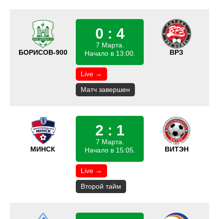
0 : 4
7 Марта.
БОРИСОВ-900
ВРЗ
Начало в 13:00.
Live →
Матч завершен
2 : 1
7 Марта.
МИНСК
ВИТЭН
Начало в 15:05.
Live →
Второй тайм