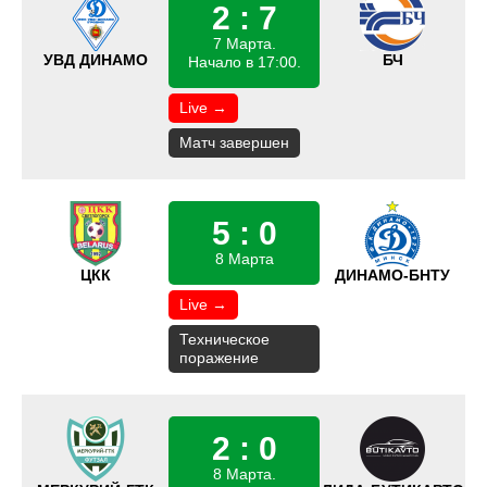
2 : 7
7 Марта.
УВД ДИНАМО
БЧ
Начало в 17:00.
Live →
Матч завершен
5 : 0
8 Марта
ЦКК
ДИНАМО-БНТУ
Live →
Техническое
поражение
2 : 0
8 Марта.