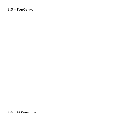
3:3 – Горбенко
4:3 – М.Грицына