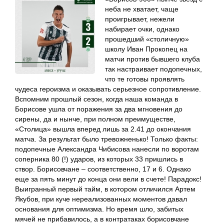
неба не хватает, чаще
проигрывает, нежели
набирает очки, однако
прошедший «столичную»
школу Иван Прокопец на
матчи против бывшего клуба
так настраивает подопечных,
что те готовы проявлять
чудеса героизма и оказывать серьезное сопротивление.
Вспомним прошлый сезон, когда наша команда в
Борисове ушла от поражения за два мгновения до
сирены, да и нынче, при полном преимуществе,
«Столица» вышла вперед лишь за 2.41 до окончания
матча. За результат было тревожненько! Только факты:
подопечные Александра Чибисова нанесли по воротам
соперника 80 (!) ударов, из которых 33 пришлись в
створ. Борисовчане – соответственно, 17 и 6. Однако
еще за пять минут до конца они вели в счете! Парадокс!
Выигранный первый тайм, в котором отличился Артем
Якубов, при куче нереализованных моментов давал
основания для оптимизма. Но время шло, забитых
мячей не прибавилось, а в контратаках борисовчане