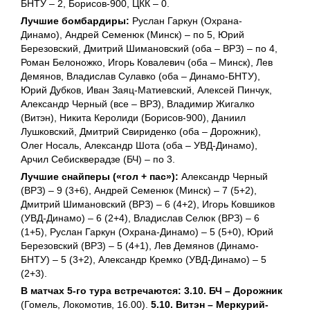
БНТУ – 2, Борисов-900, ЦКК – 0.
Лучшие бомбардиры:
Руслан Гаркун (Охрана-
Динамо), Андрей Семенюк (Минск) – по 5, Юрий
Березовский, Дмитрий Шимановский (оба – ВРЗ) – по 4,
Роман Белоножко, Игорь Ковалевич (оба – Минск), Лев
Демянов, Владислав Сулавко (оба – Динамо-БНТУ),
Юрий Дубков, Иван Заяц-Матиевский, Алексей Пинчук,
Александр Черный (все – ВРЗ), Владимир Жигалко
(Витэн), Никита Керолиди (Борисов-900), Даниил
Лушковский, Дмитрий Свириденко (оба – Дорожник),
Олег Носаль, Александр Шота (оба – УВД-Динамо),
Арчил Себискверадзе (БЧ) – по 3.
Лучшие снайперы («гол + пас»):
Александр Черный
(ВРЗ) – 9 (3+6), Андрей Семенюк (Минск) – 7 (5+2),
Дмитрий Шимановский (ВРЗ) – 6 (4+2), Игорь Ковшиков
(УВД-Динамо) – 6 (2+4), Владислав Селюк (ВРЗ) – 6
(1+5), Руслан Гаркун (Охрана-Динамо) – 5 (5+0), Юрий
Березовский (ВРЗ) – 5 (4+1), Лев Демянов (Динамо-
БНТУ) – 5 (3+2), Александр Кремко (УВД-Динамо) – 5
(2+3).
В матчах 5-го тура встречаются: 3.10. БЧ – Дорожник
(Гомель, Локомотив, 16.00).
5.10. Витэн – Меркурий-