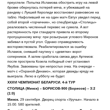
преуспели. Попытка Исламова обострить игру на левой
бровке обернулась потерей мяча, и убежавший на
рандеву с Лукшей Керолиди восстановил равновесие на
табло. Нафоливший не на один матч Евтух увидел перед
собой второй «горчичник», но спецбригада «Столицы»
реализовать численный перевес не сумела. А вот
растерянность при стандарте привела ко второму
пропущенному мячу: при розыгрыше углового Миронов
забивал в пустой угол. Однако справедливость
восторжествовала. Реабилитировался за ошибку
Исламов, снявший паутину с «девятки» ворот
соперников. А затем сработала связка двух Артемов:
после прострела Козела победный счет установил
Якубов. Завоеваны три непростых очка. На очереди –
матч с «Охраной-Динамо», которая дважды кряду не
выиграла. Легко в субботу не будет.
XXXVI
ЧЕМПИОНАТ БЕЛАРУСИ. 4-й ТУР
СТОЛИЦА (Минск) – БОРИСОВ-900 (Борисов) – 3:2
(1:0)
Минск.
29 сентября. Дворец спорта «Уручье». Начало в
15.00. 580 зрителей.