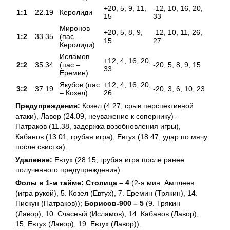
+20, 5, 9, 11,
-12, 10, 16, 20,
1:1
22.19
Керолиди
15
33
Миронов
+20, 5, 8, 9,
-12, 10, 11, 26,
1:2
33.35
(пас –
15
27
Керолиди)
Исламов
+12, 4, 16, 20,
2:2
35.34
(пас –
-20, 5, 8, 9, 15
33
Еремин)
Якубов (пас
+12, 4, 16, 20,
3:2
37.19
-20, 3, 6, 10, 23
– Козел)
26
Предупреждения:
Козел (4.27, срыв перспективной
атаки), Лавор (24.09, неуважение к сопернику) –
Патраков (11.38, задержка возобновления игры),
Кабанов (13.01, грубая игра), Евтух (18.47, удар по мячу
после свистка).
Удаление:
Евтух (28.15, грубая игра после ранее
полученного предупреждения).
Фолы в 1-м тайме: Столица – 4
(2-я мин. Амплеев
(игра рукой), 5. Козел (Евтух), 7. Еремин (Трякин), 14.
Пискун (Патраков));
Борисов-900 – 5
(9. Трякин
(Лавор), 10. Счасный (Исламов), 14. Кабанов (Лавор),
15. Евтух (Лавор), 19. Евтух (Лавор)).