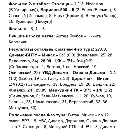
Фолы во 2-м тайме: Столица – 1
(13. Исламов
(В.Умпирович));
Борисов-900 – 5
(2. Евтух (Еремин), 6.
Счасный (Исламов), 8. Евтух (Еремин), 9. Евтух (Лавор),
15. Кузнецов (Пискун)).
Фолы:
4 – 5, 1 – 5.
Лучшие игроки матча:
Артем Якубов – Никита
Керолиди.
Результаты остальных матчей 4-го тура:
27.09.
Динамо-БНТУ – Минск – 0:3
(0:0) (Ковалевич, 25, 28,
Белоножко, 34).
28.09. ЦКК – БЧ – 0:4
(0:3)
(Себискверадзе, 1, Волков, 7-с/в, Новский, 19,
Осиновский, 29).
УВД-Динамо – Охрана-Динамо – 1:1
(1:0) (Бабич, 19-с/в; Гаркун, 33).
Дорожник – Витэн –
1:4
(0:1) (Свириденко, 39; Бреднев, 19, 26, Балдин, 22,
Жигалко, 24).
29.09. Меркурий-ГТК – ВРЗ – 1:8
(1:2)
(Сайпидинов, 6; Заяц-Матиевский, 11, 26, Дубков, 19,
Черный, 23, Шимановский, 31, Березовский, 32, 36,
Метлушко, 33).
Положение после 4-го тура:
Витэн, Минск – по 12
очков, ВРЗ – 9, УВД-Динамо, Дорожник, Охрана-Динамо
– по 7, Столица – 6, Меркурий-ГТК – 4, БЧ – 3, Динамо-