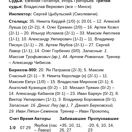
Судьи:
Евгений Потапчук, Игорь Григорьев.
Третий
судья:
Владислав Веркович (все – Минск).
Инспектор:
Сергей Цыбульский (Смолевичи).
Столица:
35. Никита Кирдей (1/0) (с 20.01 – 12. Алексей
Лукша (к) (2/-2)); 4. Олег Еремин (2/0) – 16. Артем Козел
(2/-1) – 20. Ильнур Исламов (2/-1) – 33. Максим Амплеев
(1/-1); 10. Александр Умпирович (1/-2) – 11. Владимир
Пискун (1/-1) – 26. Артем Якубов (2/-1) – 27. Сергей
Лавор (1/-1); 14. Олег Горбенко (0/0).
Запасные: 1.
Максим Трофимович (вр.), 44. Артем Романчик.
Тренер
– Александр Чибисов.
Борисов-900:
20. Ян Патраков (2/-3); 5. Максим
Счасный (2/-1) – 9. Никита Керолиди (к) (2/-1) – 11.
Максим Евтух (1/0) – 15. Владислав Миронов (2/-1); 6.
Анатолий Кузнецов (0/-2) – 10. Михаил Трякин (0/-2) –
14. Александр Кабанов (0/-1) – 23. Иван Баркун (0/-2); 8.
Виктор Умпирович (1/-1), 3. Владимир Боровиков (0/-1).
Запасные: 16. Денис Леу (вр.), 7. Данат Берковский,
19. Иван Ляпин-Семенов.
Тренер – Иван Прокопец.
Счет
Время
Авторы
Забивавшие
Пропускавшие
Якубов (пас
+35, 10, 11,
-20, 6, 10, 14,
1:0
07.29
– Лавор)
26, 27
23