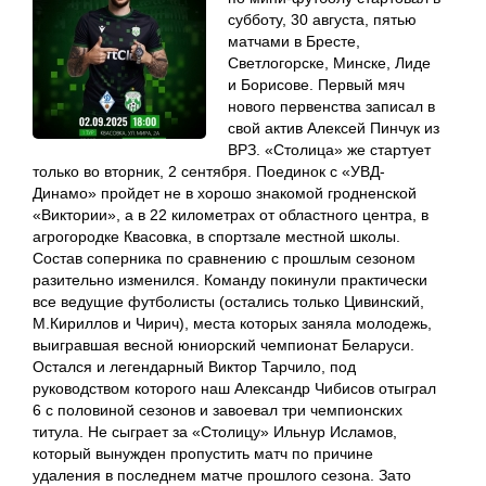
субботу, 30 августа, пятью
матчами в Бресте,
Светлогорске, Минске, Лиде
и Борисове. Первый мяч
нового первенства записал в
свой актив Алексей Пинчук из
ВРЗ. «Столица» же стартует
только во вторник, 2 сентября. Поединок с «УВД-
Динамо» пройдет не в хорошо знакомой гродненской
«Виктории», а в 22 километрах от областного центра, в
агрогородке Квасовка, в спортзале местной школы.
Состав соперника по сравнению с прошлым сезоном
разительно изменился. Команду покинули практически
все ведущие футболисты (остались только Цивинский,
М.Кириллов и Чирич), места которых заняла молодежь,
выигравшая весной юниорский чемпионат Беларуси.
Остался и легендарный Виктор Тарчило, под
руководством которого наш Александр Чибисов отыграл
6 с половиной сезонов и завоевал три чемпионских
титула. Не сыграет за «Столицу» Ильнур Исламов,
который вынужден пропустить матч по причине
удаления в последнем матче прошлого сезона. Зато