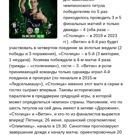
чемпионского титула
победителям по 5 раз
приходилось проводить 3 и 5
финальных матчей и только
дважды – 4 (оба раза –
«Столице» – в 2019 и 2023
гг.). «Витэн» в 6-й раз будет
участвовать в четвертом поединке за золотые медали (2
победы и 3 поражения), «Столица» – в 5-й (3 виктории,
1 неудача). Хозяева побеждали в 4-м матче 4 раза
(трижды – «столичники»), гости – 3. «Витэн» в роли
принимающей команды только однажды играл 4-й
поединок и проиграл (по пенальти в 2015-м
«Лидсельмашу»), «Столица» именно этот матч в серии в
гостях сыграет впервые. Таковы исторические
параллели в преддверии грядущей игры, в которой
может определиться чемпион страны. Напомним, что по
шесть титулов на сей день имеют в активе «Дорожник»,
«Столица» и «Витэн», и кто-то из финалистов вырвется
вперед! Пятница, 26 июня, оршанский спорткомплекс
«Олимпиец», начало в 19.30. Синоптики прогнозируют
завершение дождя к началу матча, ориентировочные 20