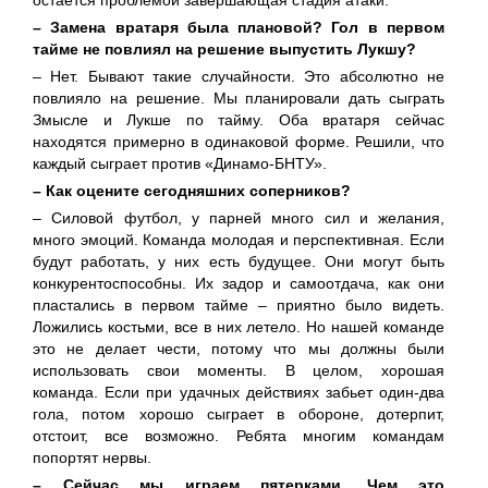
остается проблемой завершающая стадия атаки.
– Замена вратаря была плановой? Гол в первом
тайме не повлиял на решение выпустить Лукшу?
– Нет. Бывают такие случайности. Это абсолютно не
повлияло на решение. Мы планировали дать сыграть
Змысле и Лукше по тайму. Оба вратаря сейчас
находятся примерно в одинаковой форме. Решили, что
каждый сыграет против «Динамо-БНТУ».
– Как оцените сегодняшних соперников?
– Силовой футбол, у парней много сил и желания,
много эмоций. Команда молодая и перспективная. Если
будут работать, у них есть будущее. Они могут быть
конкурентоспособны. Их задор и самоотдача, как они
пластались в первом тайме – приятно было видеть.
Ложились костьми, все в них летело. Но нашей команде
это не делает чести, потому что мы должны были
использовать свои моменты. В целом, хорошая
команда. Если при удачных действиях забьет один-два
гола, потом хорошо сыграет в обороне, дотерпит,
отстоит, все возможно. Ребята многим командам
попортят нервы.
– Сейчас мы играем пятерками. Чем это