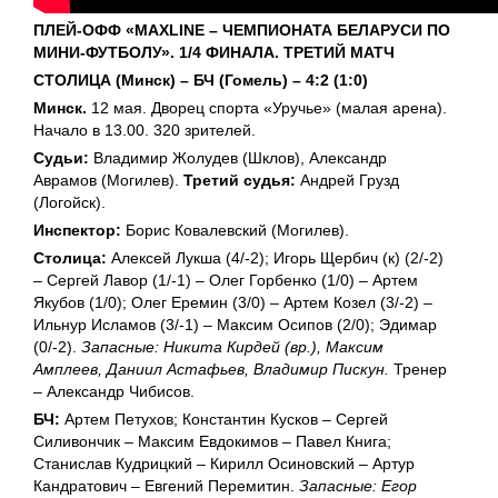
ПЛЕЙ-ОФФ «MAXLINE – ЧЕМПИОНАТА БЕЛАРУСИ ПО
МИНИ-ФУТБОЛУ». 1/4 ФИНАЛА. ТРЕТИЙ МАТЧ
СТОЛИЦА (Минск) – БЧ (Гомель) – 4:2 (1:0)
Минск.
12 мая. Дворец спорта «Уручье» (малая арена).
Начало в 13.00. 320 зрителей.
Судьи:
Владимир Жолудев (Шклов), Александр
Аврамов (Могилев).
Третий судья:
Андрей Грузд
(Логойск).
Инспектор:
Борис Ковалевский (Могилев).
Столица:
Алексей Лукша (4/-2); Игорь Щербич (к) (2/-2)
– Сергей Лавор (1/-1) – Олег Горбенко (1/0) – Артем
Якубов (1/0); Олег Еремин (3/0) – Артем Козел (3/-2) –
Ильнур Исламов (3/-1) – Максим Осипов (2/0); Эдимар
(0/-2).
Запасные: Никита Кирдей (вр.), Максим
Амплеев, Даниил Астафьев, Владимир Пискун.
Тренер
– Александр Чибисов.
БЧ:
Артем Петухов; Константин Кусков – Сергей
Силивончик – Максим Евдокимов – Павел Книга;
Станислав Кудрицкий – Кирилл Осиновский – Артур
Кандратович – Евгений Перемитин.
Запасные: Егор