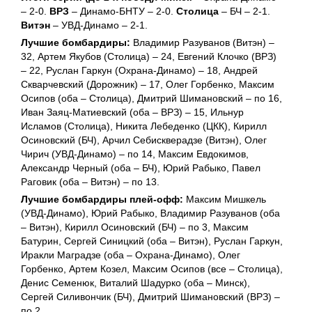
– 2-0.
ВРЗ
– Динамо-БНТУ – 2-0.
Столица
– БЧ – 2-1.
Витэн
– УВД-Динамо – 2-1.
Лучшие бомбардиры:
Владимир Разуванов (Витэн) –
32, Артем Якубов (Столица) – 24, Евгений Клочко (ВРЗ)
– 22, Руслан Гаркун (Охрана-Динамо) – 18, Андрей
Скварчевский (Дорожник) – 17, Олег Горбенко, Максим
Осипов (оба – Столица), Дмитрий Шимановский – по 16,
Иван Заяц-Матиевский (оба – ВРЗ) – 15, Ильнур
Исламов (Столица), Никита Лебеденко (ЦКК), Кирилл
Осиновский (БЧ), Арчил Себискверадзе (Витэн), Олег
Чирич (УВД-Динамо) – по 14, Максим Евдокимов,
Александр Черный (оба – БЧ), Юрий Рабыко, Павел
Раговик (оба – Витэн) – по 13.
Лучшие бомбардиры плей-офф:
Максим Мишкель
(УВД-Динамо), Юрий Рабыко, Владимир Разуванов (оба
– Витэн), Кирилл Осиновский (БЧ) – по 3, Максим
Батурин, Сергей Синицкий (оба – Витэн), Руслан Гаркун,
Иракли Маградзе (оба – Охрана-Динамо), Олег
Горбенко, Артем Козел, Максим Осипов (все – Столица),
Денис Семенюк, Виталий Шадурко (оба – Минск),
Сергей Силивончик (БЧ), Дмитрий Шимановский (ВРЗ) –
по 2.