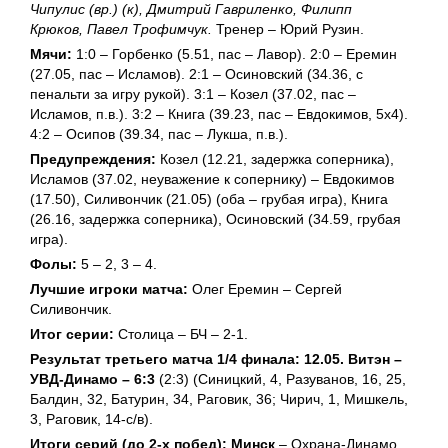
Чипулис (вр.) (к), Дмитрий Гавриленко, Филипп
Крюков, Павел Трофимчук.
Тренер – Юрий Рузин.
Мячи:
1:0 – Горбенко (5.51, пас – Лавор). 2:0 – Еремин
(27.05, пас – Исламов). 2:1 – Осиновский (34.36, с
пенальти за игру рукой). 3:1 – Козел (37.02, пас –
Исламов, п.в.). 3:2 – Книга (39.23, пас – Евдокимов, 5х4).
4:2 – Осипов (39.34, пас – Лукша, п.в.).
Предупреждения:
Козел (12.21, задержка соперника),
Исламов (37.02, неуважение к сопернику) – Евдокимов
(17.50), Силивончик (21.05) (оба – грубая игра), Книга
(26.16, задержка соперника), Осиновский (34.59, грубая
игра).
Фолы:
5 – 2, 3 – 4.
Лучшие игроки матча:
Олег Еремин – Сергей
Силивончик.
Итог серии:
Столица – БЧ – 2-1.
Результат третьего матча 1/4 финала: 12.05.
Витэн –
УВД-Динамо – 6:3
(2:3) (Синицкий, 4, Разуванов, 16, 25,
Балдин, 32, Батурин, 34, Раговик, 36; Чирич, 1, Мишкель,
3, Раговик, 14-с/в).
Итоги серий (до 2-х побед):
Минск
– Охрана-Динамо