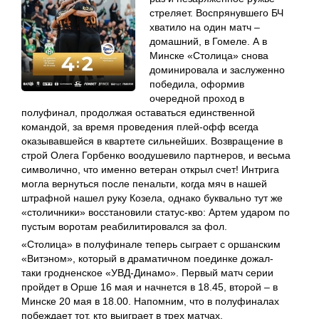
стреляет. Воспрянувшего БЧ
хватило на один матч –
домашний, в Гомеле. А в
Минске «Столица» снова
доминировала и заслуженно
победила, оформив
очередной проход в
полуфинал, продолжая оставаться единственной
командой, за время проведения плей-офф всегда
оказывавшейся в квартете сильнейших. Возвращение в
строй Олега Горбенко воодушевило партнеров, и весьма
символично, что именно ветеран открыл счет! Интрига
могла вернуться после пенальти, когда мяч в нашей
штрафной нашел руку Козела, однако буквально тут же
«столичники» восстановили статус-кво: Артем ударом по
пустым воротам реабилитировался за фол.
«Столица» в полуфинале теперь сыграет с оршанским
«Витэном», который в драматичном поединке дожал-
таки гродненское «УВД-Динамо». Первый матч серии
пройдет в Орше 16 мая и начнется в 18.45, второй – в
Минске 20 мая в 18.00. Напомним, что в полуфиналах
побеждает тот, кто выиграет в трех матчах.