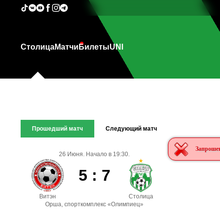
Столица
Матчи
Билеты
UNI
Прошедший матч
Следующий матч
Запрошен
26 Июня. Начало в 19:30.
5 : 7
Витэн
Столица
Орша, спорткомплекс «Олимпиец»