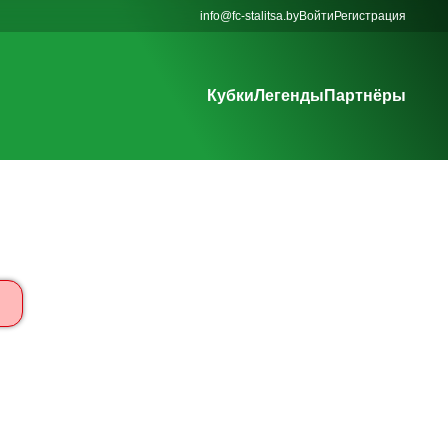
info@fc-stalitsa.by
Войти
Регистрация
Кубки
Легенды
Партнёры