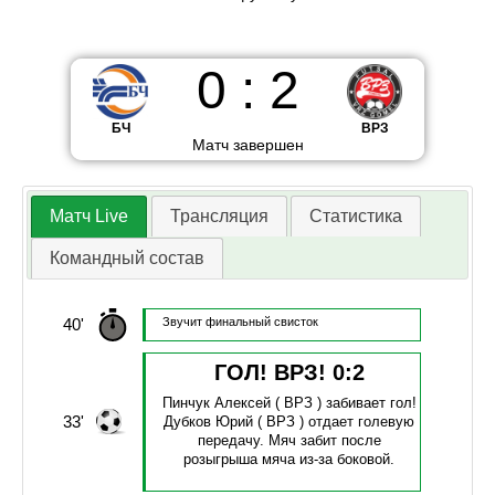
0
:
2
БЧ
ВРЗ
Матч завершен
Матч Live
Трансляция
Статистика
Командный состав
40'
Звучит финальный свисток
ГОЛ! ВРЗ!
0
:
2
Пинчук Алексей
( ВРЗ )
забивает гол!
33'
Дубков Юрий
( ВРЗ )
отдает голевую
передачу.
Мяч забит после
розыгрыша мяча из-за боковой.