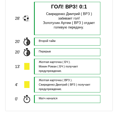
ГОЛ! ВРЗ!
0
:
1
Свириденко Дмитрий
( ВРЗ )
28'
забивает гол!
Золотухин Артем
( ВРЗ )
отдает
голевую передачу.
20'
Второй тайм
20'
Перерыв
Желтая карточка
( БЧ ).
13'
Мокин Роман
( БЧ )
получает
предупреждение.
Желтая карточка
( ВРЗ ).
4'
Свириденко Дмитрий
( ВРЗ )
получает
предупреждение.
0'
Матч начался