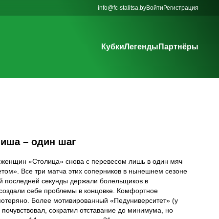
info@fc-stalitsa.by
Войти
Регистрация
Кубки
Легенды
Партнёры
ниша – один шаг
 женщин «Столица» снова с перевесом лишь в один мяч
ом». Все три матча этих соперников в нынешнем сезоне
ой последней секунды держали болельщиков в
 создали себе проблемы в концовке. Комфортное
потеряно. Более мотивированный «Педуниверситет» (у
 почувствовал, сократил отставание до минимума, но