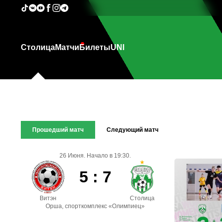
Столица
Матчи
Билеты
UNI
Прошедший матч
Следующий матч
26 Июня. Начало в 19:30.
5 : 7
Витэн
Столица
Орша, спорткомплекс «Олимпиец»