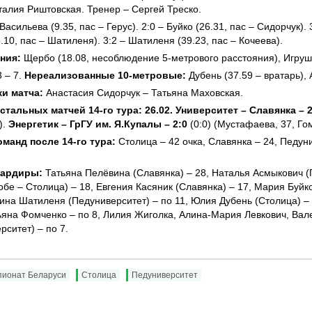
талия Риштовская. Тренер – Сергей Треско.
.Васильева (9.35, пас – Герус). 2:0 – Буйко (26.31, пас – Сидорчук).
.10, пас – Шатиленя). 3:2 – Шатиленя (39.23, пас – Кочеева).
ния:
Щербо (18.08, несоблюдение 5-метрового расстояния), Игруша
3 – 7.
Нереализованные 10-метровые:
Дубень (37.59 – вратарь), 
и матча:
Анастасия Сидорчук – Татьяна Маховская.
стальных матчей 14-го тура: 26.02.
Университет – Славянка – 2
).
Энергетик – ГрГУ им. Я.Купалы – 2:0
(0:0) (Мустафаева, 37, Гом
манд после 14-го тура:
Столица – 42 очка, Славянка – 24, Педуни
ардиры:
Татьяна Пелёвина (Славянка) – 28, Наталья Асмыкович (
обе – Столица) – 18, Евгения Касяник (Славянка) – 17, Мария Буйк
ина Шатиленя (Педуниверситет) – по 11, Юлия Дубень (Столица) – 
ьяна Фомченко – по 8, Лилия Жиголка, Алина-Мария Левкович, Вал
рситет) – по 7.
пионат Беларуси
Столица
Педуниверситет