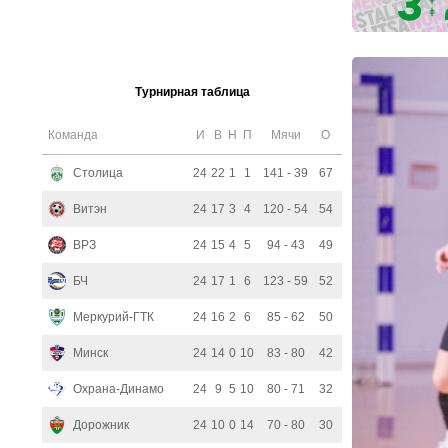
Турнирная таблица
Команда
И
В
Н
П
Мячи
О
Столица
24
22
1
1
141 - 39
67
Витэн
24
17
3
4
120 - 54
54
ВРЗ
24
15
4
5
94 - 43
49
БЧ
24
17
1
6
123 - 59
52
Меркурий-ГТК
24
16
2
6
85 - 62
50
Минск
24
14
0
10
83 - 80
42
Охрана-Динамо
24
9
5
10
80 - 71
32
Дорожник
24
10
0
14
70 - 80
30