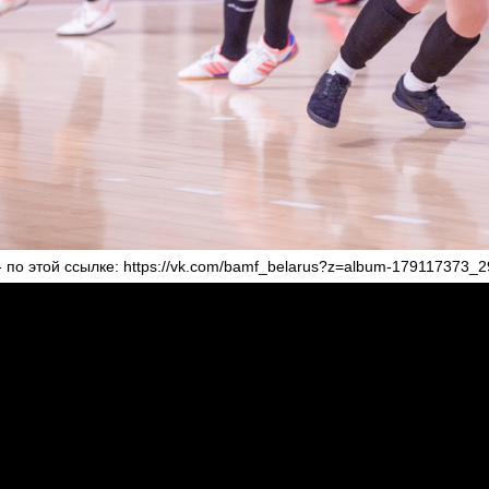
 по этой ссылке: https://vk.com/bamf_belarus?z=album-179117373_