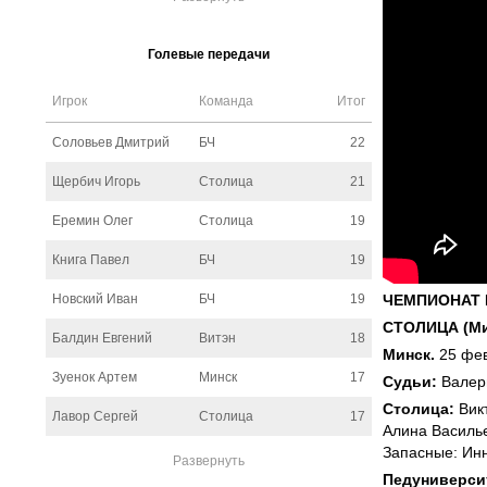
Голевые передачи
Игрок
Команда
Итог
Соловьев Дмитрий
БЧ
22
Щербич Игорь
Столица
21
Еремин Олег
Столица
19
Книга Павел
БЧ
19
Новский Иван
БЧ
19
ЧЕМПИОНАТ 
СТОЛИЦА (Мин
Балдин Евгений
Витэн
18
Минск.
25 фев
Зуенок Артем
Минск
17
Судьи:
Валери
Столица:
Викт
Лавор Сергей
Столица
17
Алина Васильев
Запасные: Инн
Развернуть
Педуниверси