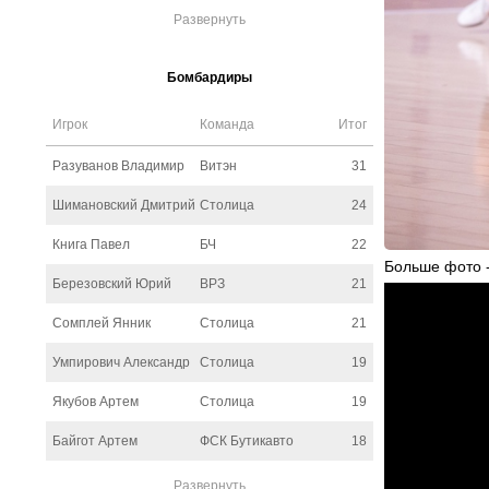
Развернуть
Бомбардиры
Игрок
Команда
Итог
Разуванов Владимир
Витэн
31
Шимановский Дмитрий
Столица
24
Книга Павел
БЧ
22
Больше фото -
Березовский Юрий
ВРЗ
21
Сомплей Янник
Столица
21
Умпирович Александр
Столица
19
Якубов Артем
Столица
19
Байгот Артем
ФСК Бутикавто
18
Развернуть