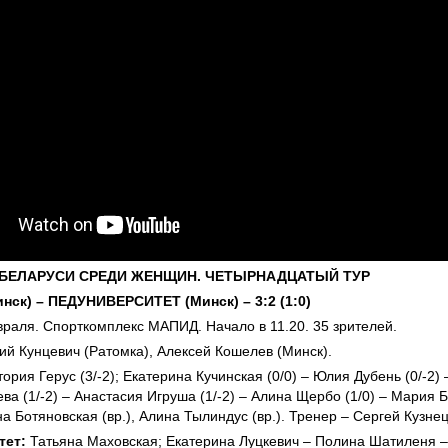
БЕЛАРУСИ СРЕДИ ЖЕНЩИН. ЧЕТЫРНАДЦАТЫЙ ТУР
ск) – ПЕДУНИВЕРСИТЕТ (Минск) – 3:2 (1:0)
раля. Спорткомплекс МАПИД. Начало в 11.20. 35 зрителей.
й Кунцевич (Ратомка), Алексей Кошелев (Минск).
ория Герус (3/-2); Екатерина Кучинская (0/0) – Юлия Дубень (0/-2) 
а (1/-2) – Анастасия Игруша (1/-2) – Алина Щербо (1/0) – Мария Бу
а Ботяновская (вр.), Алина Тылиндус (вр.). Тренер – Сергей Кузнец
тет:
Татьяна Маховская; Екатерина Луцкевич – Полина Шатиленя – 