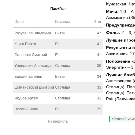
Куновская, На
Пас+Гол
Мячи:
1:0 – А
Асмыкович (35
Игрок
Команда
Итог
Предупрежде
Фолы:
2 – 3, 
Разуванов Владимир
Витэн
47
Лучшие игрок
Книга Павел
БЧ
41
Результаты о
Авхимович, 17
Соловьев Дмитрий
БЧ
41
Положение ко
Умпирович Александр
Столица
36
Энергетик – 3.
Лучшие бомб
Балдин Евгений
Витэн
34
Анисковцева (
Столица), Пол
Шимановский Дмитрий
Столица
33
Столица), Тат
Якубов Артем
Столица
32
Рай (Педуниве
Новский Иван
БЧ
29
Женский чем
Развернуть