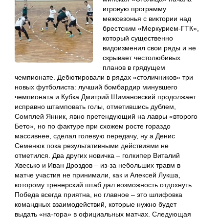
игровую программу
межсезонья с виктории над
брестским «Меркурием-ГТК»,
который существенно
видоизменил свои ряды и не
скрывает честолюбивых
планов в грядущем
чемпионате. Дебютировали в рядах «столичников» три
новых футболиста: лучший бомбардир минувшего
чемпионата и Кубка Дмитрий Шимановский продолжает
исправно штамповать голы, отметившись дублем,
Сомплей Янник, явно претендующий на лавры «второго
Бето», но по фактуре при схожем росте гораздо
массивнее, сделал голевую передачу, ну а Денис
Семенюк пока результативными действиями не
отметился. Два других новичка – голкипер Виталий
Хвесько и Иван Дроздов – из-за небольших травм в
матче участия не принимали, как и Алексей Лукша,
которому тренерский штаб дал возможность отдохнуть.
Победа всегда приятна, но главное – это шлифовка
командных взаимодействий, которые нужно будет
выдать «на-гора» в официальных матчах. Следующая