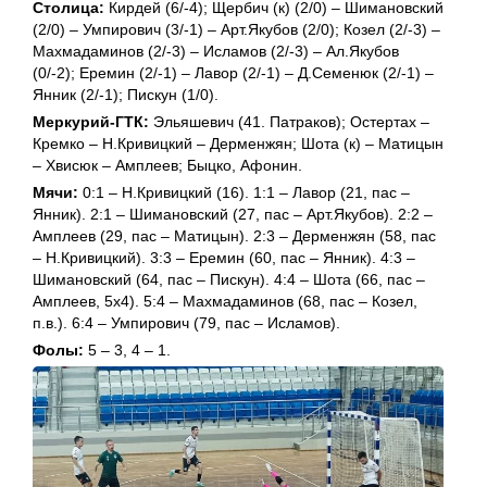
Столица:
Кирдей (6/-4); Щербич (к) (2/0) – Шимановский
(2/0) – Умпирович (3/-1) – Арт.Якубов (2/0); Козел (2/-3) –
Махмадаминов (2/-3) – Исламов (2/-3) – Ал.Якубов
(0/-2); Еремин (2/-1) – Лавор (2/-1) – Д.Семенюк (2/-1) –
Янник (2/-1); Пискун (1/0).
Меркурий-ГТК:
Эльяшевич (41. Патраков); Остертах –
Кремко – Н.Кривицкий – Дерменжян; Шота (к) – Матицын
– Хвисюк – Амплеев; Быцко, Афонин.
Мячи:
0:1 – Н.Кривицкий (16). 1:1 – Лавор (21, пас –
Янник). 2:1 – Шимановский (27, пас – Арт.Якубов). 2:2 –
Амплеев (29, пас – Матицын). 2:3 – Дерменжян (58, пас
– Н.Кривицкий). 3:3 – Еремин (60, пас – Янник). 4:3 –
Шимановский (64, пас – Пискун). 4:4 – Шота (66, пас –
Амплеев, 5х4). 5:4 – Махмадаминов (68, пас – Козел,
п.в.). 6:4 – Умпирович (79, пас – Исламов).
Фолы:
5 – 3, 4 – 1.