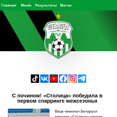
Главная
Меню
Результаты
Матчи
С почином! «Столица» победила в
первом спарринге межсезонья
Вице-чемпион Беларуси
минская «Столица» начала