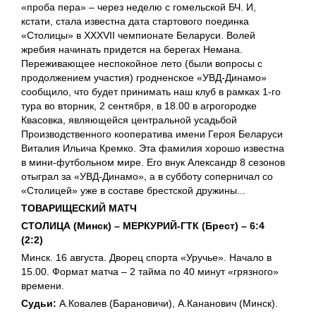
«проба пера» – через неделю с гомельской БЧ. И,
кстати, стала известна дата стартового поединка
«Столицы» в XXXVII чемпионате Беларуси. Волей
жребия начинать придется на берегах Немана.
Переживающее неспокойное лето (были вопросы с
продолжением участия) гродненское «УВД-Динамо»
сообщило, что будет принимать наш клуб в рамках 1-го
тура во вторник, 2 сентября, в 18.00 в агрогородке
Квасовка, являющейся центральной усадьбой
Производственного кооператива имени Героя Беларуси
Виталия Ильича Кремко. Эта фамилия хорошо известна
в мини-футбольном мире. Его внук Александр 8 сезонов
отыграл за «УВД-Динамо», а в субботу соперничал со
«Столицей» уже в составе брестской дружины...
ТОВАРИЩЕСКИЙ МАТЧ
СТОЛИЦА (Минск) – МЕРКУРИЙ-ГТК (Брест) – 6:4
(2:2)
Минск. 16 августа. Дворец спорта «Уручье». Начало в
15.00. Формат матча – 2 тайма по 40 минут «грязного»
времени.
Судьи:
А.Ковалев (Барановичи), А.Кананович (Минск).