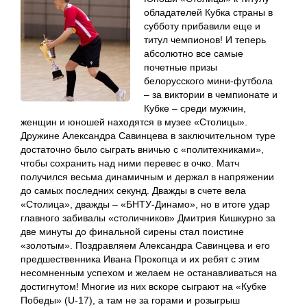
обладателей Кубка страны в
субботу прибавили еще и
титул чемпионов! И теперь
абсолютно все самые
почетные призы
белорусского мини-футбола
– за виктории в чемпионате и
Кубке – среди мужчин,
женщин и юношей находятся в музее «Столицы».
Дружине Александра Савинцева в заключительном туре
достаточно было сыграть вничью с «политехниками»,
чтобы сохранить над ними перевес в очко. Матч
получился весьма динамичным и держал в напряжении
до самых последних секунд. Дважды в счете вела
«Столица», дважды – «БНТУ-Динамо», но в итоге удар
главного забивалы «столичников» Дмитрия Кишкурно за
две минуты до финальной сирены стал поистине
«золотым». Поздравляем Александра Савинцева и его
предшественника Ивана Прокопца и их ребят с этим
несомненным успехом и желаем не останавливаться на
достигнутом! Многие из них вскоре сыграют на «Кубке
Победы» (U-17), а там не за горами и розыгрыш