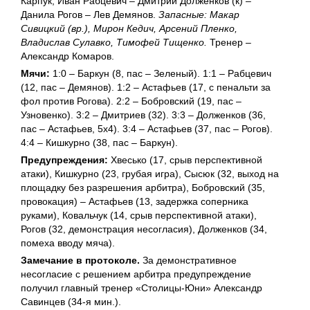
Карпук; Иван Рабцевич – Дмитрий Долженков (к) –
Данила Рогов – Лев Демянов.
Запасные: Макар
Сивицкий (вр.), Мирон Кедич, Арсений Пленко,
Владислав Сулавко, Тимофей Тищенко.
Тренер –
Александр Комаров.
Мячи:
1:0 – Баркун (8, пас – Зеленый). 1:1 – Рабцевич
(12, пас – Демянов). 1:2 – Астафьев (17, с пенальти за
фол против Рогова). 2:2 – Бобровский (19, пас –
Узновенко). 3:2 – Дмитриев (32). 3:3 – Долженков (36,
пас – Астафьев, 5х4). 3:4 – Астафьев (37, пас – Рогов).
4:4 – Кишкурно (38, пас – Баркун).
Предупреждения:
Хвесько (17, срыв перспективной
атаки), Кишкурно (23, грубая игра), Сысюк (32, выход на
площадку без разрешения арбитра), Бобровский (35,
провокация) – Астафьев (13, задержка соперника
руками), Ковальчук (14, срыв перспективной атаки),
Рогов (32, демонстрация несогласия), Долженков (34,
помеха вводу мяча).
Замечание в протоколе.
За демонстративное
несогласие с решением арбитра предупреждение
получил главный тренер «Столицы-Юни» Александр
Савинцев (34-я мин.).