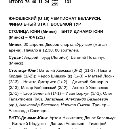
ИТОГО
75
40
11
24
131
259
ЮНОШЕСКИЙ (U-19) ЧЕМПИОНАТ БЕЛАРУСИ.
ФИНАЛЬНЫЙ ЭТАП. ВОСЬМОЙ ТУР
СТОЛИЦА-ЮНИ (Минск) – БНТУ-ДИНАМО-ЮНИ
(Минск) – 4:4 (2:2)
Минск.
30 апреля. Дворец спорта «Уручье» (малая
арена). Начало в 12.30. 80 зрителей.
Судьи:
Андрей Грузд (Логойск), Евгений Потапчук
(Минск).
Столица-Юни:
Виталий Хвесько (3/-2) (31-37. Никита
Кирдей (1/-2)); Федор Шишкин (к) (1/-3) – Матвей Лосик
(2/-3) – Никита Дмитриев (1/-2) – Дмитрий Кишкурно
(3/-3); Макар Бобровский (3/-2) – Алексей Узновенко
(2/-1) – Егор Зеленый (1/-1) – Иван Баркун (3/-1); Олег
Галактионов (0/0).
Запасные: Александр Базылевич
(вр.), Александр Баскаков, Никита Сысюк.
Тренер –
Александр Савинцев.
БНТУ-Динамо-Юни:
Артем Никитенко; Донат Ковальчук
– Виталий Шадурко – Даниил Астафьев – Тимофей