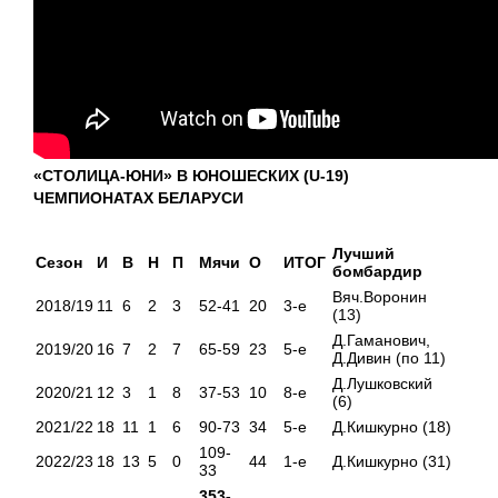
«СТОЛИЦА-ЮНИ» В ЮНОШЕСКИХ (
U
-19)
ЧЕМПИОНАТАХ БЕЛАРУСИ
Лучший
Сезон
И
В
Н
П
Мячи
О
ИТОГ
бомбардир
Вяч.Воронин
2018/19
11
6
2
3
52-41
20
3-е
(13)
Д.Гаманович,
2019/20
16
7
2
7
65-59
23
5-е
Д.Дивин (по 11)
Д.Лушковский
2020/21
12
3
1
8
37-53
10
8-е
(6)
2021/22
18
11
1
6
90-73
34
5-е
Д.Кишкурно (18)
109-
2022/23
18
13
5
0
44
1-е
Д.Кишкурно (31)
33
353-