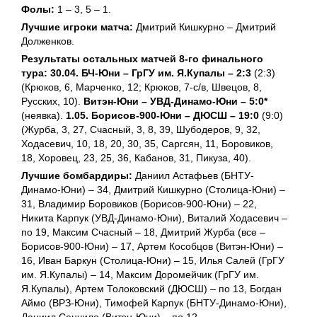
Фолы:
1 – 3, 5 – 1.
Лучшие игроки матча:
Дмитрий Кишкурно – Дмитрий
Долженков.
Результаты остальных матчей 8-го финального
тура: 30.04. БЧ-Юни – ГрГУ им. Я.Купалы – 2:3
(2:3)
(Крюков, 6, Марченко, 12; Крюков, 7-с/в, Швецов, 8,
Русских, 10).
Витэн-Юни – УВД-Динамо-Юни – 5:0*
(неявка).
1.05. Борисов-900-Юни – ДЮСШ – 19:0
(9:0)
(Журба, 3, 27, Счасный, 3, 8, 39, Шубодеров, 9, 32,
Ходасевич, 10, 18, 20, 30, 35, Саргсян, 11, Боровиков,
18, Хоровец, 23, 25, 36, Кабанов, 31, Пикуза, 40).
Лучшие бомбардиры:
Даниил Астафьев (БНТУ-
Динамо-Юни) – 34, Дмитрий Кишкурно (Столица-Юни) –
31, Владимир Боровиков (Борисов-900-Юни) – 22,
Никита Карпук (УВД-Динамо-Юни), Виталий Ходасевич –
по 19, Максим Счасный – 18, Дмитрий Журба (все –
Борисов-900-Юни) – 17, Артем Кособцов (Витэн-Юни) –
16, Иван Баркун (Столица-Юни) – 15, Илья Салей (ГрГУ
им. Я.Купалы) – 14, Максим Доромейчик (ГрГУ им.
Я.Купалы), Артем Толоковский (ДЮСШ) – по 13, Богдан
Аймо (ВРЗ-Юни), Тимофей Карпук (БНТУ-Динамо-Юни),