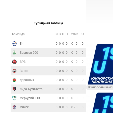
Турнирная таблица
Команда
И
В
Н
П
Мячи
О
БЧ
0
0
0
0
0 - 0
0
Борисов-900
0
0
0
0
0 - 0
0
ВРЗ
0
0
0
0
0 - 0
0
Витэн
0
0
0
0
0 - 0
0
Дорожник
0
0
0
0
0 - 0
0
Юниорский чемп
Лида-Бутикавто
0
0
0
0
0 - 0
0
Меркурий-ГТК
0
0
0
0
0 - 0
0
Минск
0
0
0
0
0 - 0
0