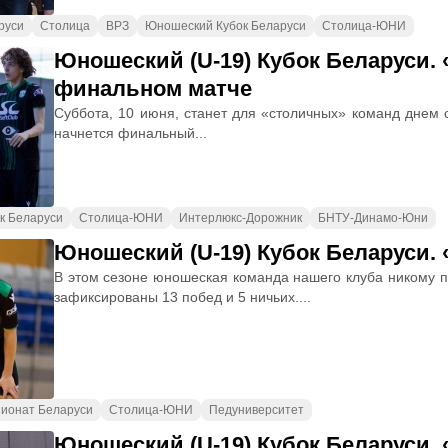
руси
Столица
ВРЗ
Юношеский Кубок Беларуси
Столица-ЮНИ
Юношеский (U-19) Кубок Беларуси.
финальном матче
Суббота, 10 июня, станет для «столичных» команд днем с
начнется финальный...
к Беларуси
Столица-ЮНИ
Интерлюкс-Дорожник
БНТУ-Динамо-Юни
Юношеский (U-19) Кубок Беларуси
В этом сезоне юношеская команда нашего клуба никому п
зафиксированы 13 побед и 5 ничьих....
ионат Беларуси
Столица-ЮНИ
Педуниверситет
Юношеский (U-19) Кубок Беларуси.