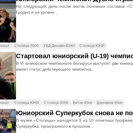
На следующий день после матча основных составов «Ст
Гродно и на уровне...
ионат
Столица-2006
УВД-Динамо-ЮНИ
Столица-ЮНИ
Стартовал юниорский (U-19) чемпи
В VI юниорском чемпионате Беларуси выступят две коман
имеет статус действующего чемпиона...
ионат
Столица-ЮНИ
Столица-2006
Витэн-Юни
Дорожник-Юни
Юниорский Суперкубок снова не п
В музее «Столицы» находятся 9 из 10 почетных трофеев 
Суперкубка, проигранного в прошлом...