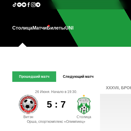
Столица
Матчи
Билеты
UNI
Прошедший матч
Следующий матч
XXXVII, БР
26 Июня. Начало в 19:30.
5 : 7
Витэн
Столица
Орша, спорткомплекс «Олимпиец»