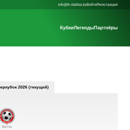
info@fc-stalitsa.by
Войти
Регистрация
Кубки
Легенды
Партнёры
еркубок 2026 (текущий)
.
Витэн