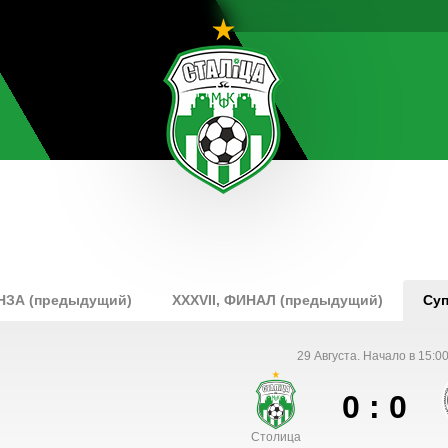
ОНЗА (предыдущий)
XXXVII, ФИНАЛ (предыдущий)
Суп
29 Августа. Начало в 15:00
0 : 0
Столица