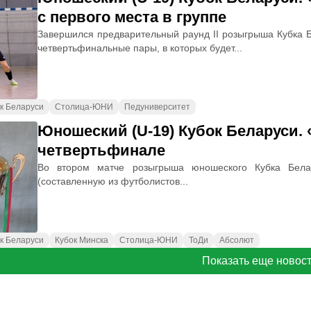
с первого места в группе
Завершился предварительный раунд II розыгрыша Кубка 
четвертьфинальные пары, в которых будет...
к Беларуси
Столица-ЮНИ
Педуниверситет
Юношеский (U-19) Кубок Беларуси.
четвертьфинале
Во втором матче розыгрыша юношеского Кубка Бела
(составленную из футболистов...
к Беларуси
Кубок Минска
Столица-ЮНИ
ТоДи
Абсолют
Показать еще новос