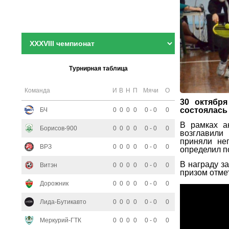
Турнирная таблица
Команда
И
В
Н
П
Мячи
О
30 октября
состоялась
БЧ
0
0
0
0
0 - 0
0
В рамках а
Борисов-900
0
0
0
0
0 - 0
0
возглавили 
приняли не
ВРЗ
0
0
0
0
0 - 0
0
определил п
В награду з
Витэн
0
0
0
0
0 - 0
0
призом отме
Дорожник
0
0
0
0
0 - 0
0
Лида-Бутикавто
0
0
0
0
0 - 0
0
Меркурий-ГТК
0
0
0
0
0 - 0
0