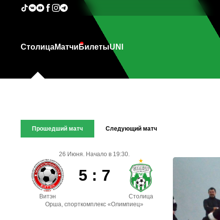
Столица
Матчи
Билеты
UNI
Прошедший матч
Следующий матч
26 Июня. Начало в 19:30.
5 : 7
Витэн
Столица
Орша, спорткомплекс «Олимпиец»