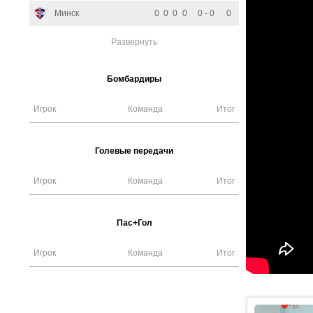
Минск
0
0
0
0
0 - 0
0
Развернуть
Бомбардиры
Игрок
Команда
Итог
Голевые передачи
Игрок
Команда
Итог
Пас+Гол
Игрок
Команда
Итог