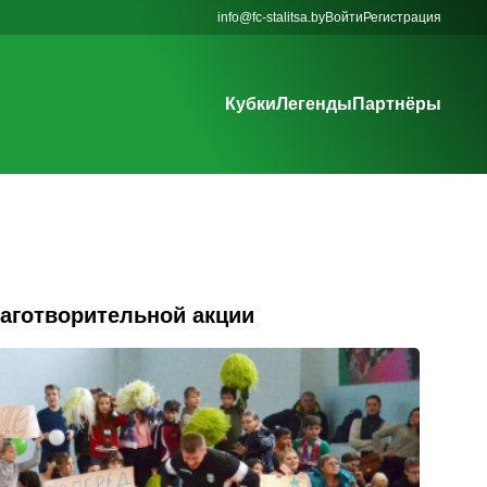
info@fc-stalitsa.by
Войти
Регистрация
Кубки
Легенды
Партнёры
аготворительной акции