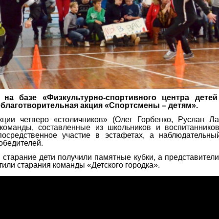
 на базе «Физкультурно-спортивного центра дете
 благотворительная акция «Спортсмены – детям».
кции четверо «столичников» (Олег Горбенко, Руслан Л
команды, составленные из школьников и воспитанников
посредственное участие в эстафетах, а наблюдательн
обедителей.
а старание дети получили памятные кубки, а представите
тили старания команды «Детского городка».