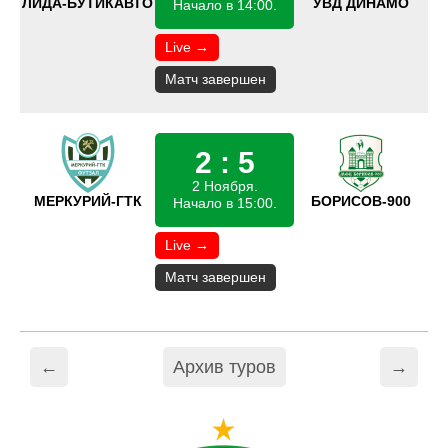
ЛИДА-БУТИКАВТО
УВД ДИНАМО
Начало в 14:00.
Live →
Матч завершен
2 : 5
2 Ноября.
МЕРКУРИЙ-ГТК
БОРИСОВ-900
Начало в 15:00.
Live →
Матч завершен
←
Архив туров
→