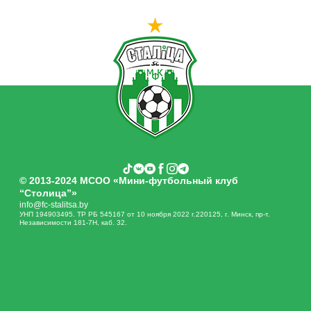
18 тур, XXXVI чемпионат, Дорожник (Минск) — Охр
17 тур, XXXVI чемпионат, Охрана-Динамо (Минск) 
15 тур, XXXVI чемпионат, Охрана-Динамо (Минск) 
14 тур, XXXVI чемпионат, Минск (Минск) — Охрана
13 тур, XXXVI чемпионат, Охрана-Динамо (Минск)
12 тур, XXXVI чемпионат, Охрана-Динамо (Минск) 
¼ финала, XXXV Кубок Беларуси, Столица (Минск)
1/8 финала, XXXV Кубок Беларуси, Охрана-Динамо
11 тур, XXXVI чемпионат, Охрана-Динамо (Минск) —
10 тур, XXXVI чемпионат, Витэн (Орша) — Охрана-
© 2013-2024 МСОО «Мини-футбольный клуб
9 тур, XXXVI чемпионат, Охрана-Динамо (Минск) —
“Столица”»
info@fc-stalitsa.by
8 тур, XXXVI чемпионат, Меркурий-ГТК (Брест) — 
УНП 194903495. ТР РБ 545167 от 10 ноября 2022 г.220125, г. Минск, пр-т.
Независимости 181-7Н, каб. 32.
7 тур, XXXVI чемпионат, Охрана-Динамо (Минск) —
6 тур, XXXVI чемпионат, ЦКК (Светлогорск) — Охра
5 тур, XXXVI чемпионат, Охрана-Динамо (Минск) —
3 тур, XXXVI чемпионат, Охрана-Динамо (Минск) —
2 тур, XXXVI чемпионат, Динамо-БНТУ (Минск) — 