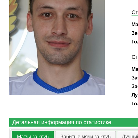
Ст
Ма
За
Го
Ст
Ма
За
За
Лу
Го
Детальная информация по статистике
Матчи за клуб
Забитые мячи за клуб
Лучший